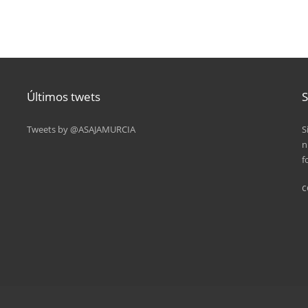
Últimos twets
S
Tweets by @ASAJAMURCIA
S
n
f
c