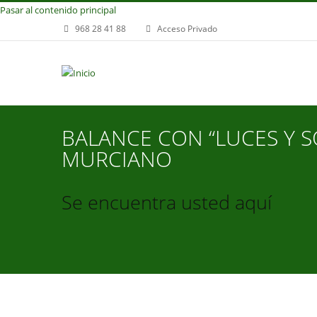
Pasar al contenido principal
968 28 41 88
Acceso Privado
BALANCE CON “LUCES Y S
MURCIANO
Se encuentra usted aquí