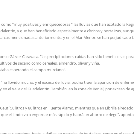
 como “muy positivas y enriquecedoras “ las lluvias que han azotado la Reg
dalentín, y que han beneficiado especialmente a cítricos y hortalizas, aunq
marcas mencionadas anteriormente, y en el Mar Menor, se han perjudicado 
onso Gálvez Caravaca, “las precipitaciones caídas han sido beneficiosas para 
ultivos de secano como cereales, almendro, olivar y viña.
estaba esperando el campo murciano”.
ha llovido mucho, y el exceso de lluvia, podría traer la aparición de enfer
y en el Valle del Guadalentín. También, en la zona de Beniel, por exceso de a
 Ceutí 50 litros y 80 litros en Fuente Álamo, mientras que en Librilla alrededo
as que el limón va a engordar más rápido y habrá un ahorro de riego”, apunta
omas y caminos, junto a daños en parcelas de hortalizas, como es el caso de