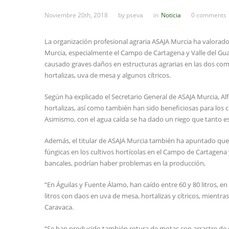
Noviembre 20th, 2018
by
pseva
in
Noticia
0 comments
La organización profesional agraria ASAJA Murcia ha valorado
Murcia, especialmente el Campo de Cartagena y Valle del Gua
causado graves daños en estructuras agrarias en las dos co
hortalizas, uva de mesa y algunos cítricos.
Según ha explicado el Secretario General de ASAJA Murcia, Alf
hortalizas, así como también han sido beneficiosas para los c
Asimismo, con el agua caída se ha dado un riego que tanto 
Además, el titular de ASAJA Murcia también ha apuntado que “
fúngicas en los cultivos hortícolas en el Campo de Cartagena 
bancales, podrían haber problemas en la producción,
“En Águilas y Fuente Álamo, han caído entre 60 y 80 litros, en
litros con daos en uva de mesa, hortalizas y cítricos, mientr
Caravaca.
“Se han producido también rotura de motas con arrastre de g