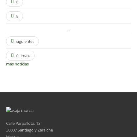
8
9
…
siguiente ›
última »
más noticias
Calle Parpallota, 13
30007 Santiago y Zaraiche
Murcia