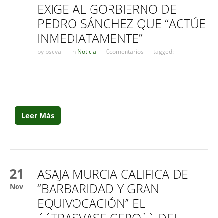
EXIGE AL GORBIERNO DE
PEDRO SÁNCHEZ QUE “ACTÚE
INMEDIATAMENTE”
by
pseva
in
Noticia
0comentarios
tagged:
Leer Más
21
ASAJA MURCIA CALIFICA DE
“BARBARIDAD Y GRAN
Nov
EQUIVOCACIÓN” EL
´´TRASVASE CERO`` DEL