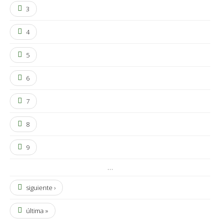
3
4
5
6
7
8
9
…
siguiente ›
última »