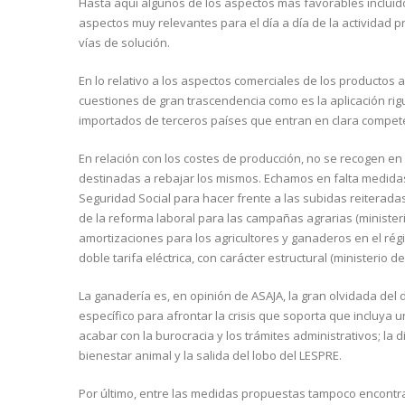
Hasta aquí algunos de los aspectos más favorables incluido
aspectos muy relevantes para el día a día de la actividad 
vías de solución.
En lo relativo a los aspectos comerciales de los productos
cuestiones de gran trascendencia como es la aplicación rigu
importados de terceros países que entran en clara compete
En relación con los costes de producción, no se recogen en
destinadas a rebajar los mismos. Echamos en falta medidas
Seguridad Social para hacer frente a las subidas reiteradas 
de la reforma laboral para las campañas agrarias (ministerio 
amortizaciones para los agricultores y ganaderos en el régim
doble tarifa eléctrica, con carácter estructural (ministerio de
La ganadería es, en opinión de ASAJA, la gran olvidada del
específico para afrontar la crisis que soporta que incluya
acabar con la burocracia y los trámites administrativos; la
bienestar animal y la salida del lobo del LESPRE.
Por último, entre las medidas propuestas tampoco encontra