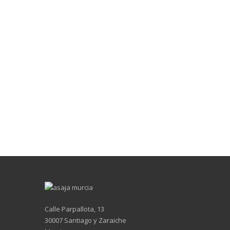
Calle Parpallota, 13
30007 Santiago y Zaraiche