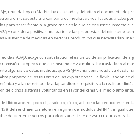
e ASAJA, reunida hoy en Madrid, ha estudiado y debatido el documento de p
icultura en respuesta a la campaña de movilizaciones llevadas a cabo por
 para hacer frente a la grave crisis en la que se encuentra inmerso el s
ASAJA considera positivas una parte de las propuestas del ministerio, au
etas y ausencia de medidas en sectores productivos que necesitarían una
didas, ASAJA acoge con satisfacción el esfuerzo de simplificación de al
 Comisión Europea y que el ministerio de Agricultura ha trasladado al Pla
mente algunas de estas medidas, que ASAJA venía demandado ya desde h
bra por parte de los titulares de las explotaciones. La flexibilización de 
nómica y a la necesidad de adaptar dichos requisitos a la realidad climáti
ión de dichos sistemas voluntarios en favor del clima y el medio ambiente.
de Hidrocarburos para el gasóleo agrícola, así como las reducciones en l
del 15% del rendimiento neto en el régimen de módulos del IRPF, al igual qu
ble del IRPF en módulos para alcanzar el límite de 250.000 euros para la