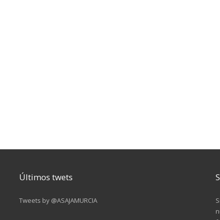
Últimos twets
S
Tweets by @ASAJAMURCIA
S
n