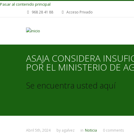
Pasar al contenido principal
968 28 41 88
Acceso Privado
ASAJA CONSIDERA INSUF
POR EL MINISTERIO DE A
Se encuentra usted aquí
Abril 5th, 2024
by
agalvez
in
Noticia
0 comments