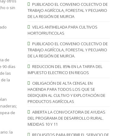
hay otros
PUBLICADO EL CONVENIO COLECTIVO DE
cho o sin
TRABAJO AGRÍCOLA, FORESTAL Y PECUARIO
DE LA REGIÓN DE MURCIA
dado
VELAS ANTIHELADA PARA CULTIVOS
HORTOFRUTICOLAS
PUBLICADO EL CONVENIO COLECTIVO DE
TRABAJO AGRÍCOLA, FORESTAL Y PECUARIO
DE LA REGIÓN DE MURCIA.
ia de
e 90 días
REDUCCION DEL 85% EN LA TARIFA DEL
IMPUESTO ELECTRICO EN RIEGOS
 de las
 de la
OBLIGACIÓN DE ALTA CENSAL EN
HACIENDA PARA TODOS LOS QUE SE
DEDIQUEN AL CULTIVO Y EXPLOTACIÓN DE
plan
PRODUCTOS AGRÍCOLAS
ganaderas;
ABIERTA LA CONVOCATORIA DE AYUDAS
uropea de
DEL PROGRAMA DE DESARROLLO RURAL.
MEDIDAS 10 Y 11
rio: la
REQUISITOS PARA RECIBIR EL SERVICIO DE