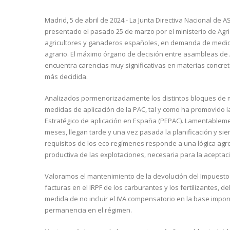
Madrid, 5 de abril de 2024.- La Junta Directiva Nacional d
presentado el pasado 25 de marzo por el ministerio de Agr
agricultores y ganaderos españoles, en demanda de medidas
agrario. El máximo órgano de decisión entre asambleas de 
encuentra carencias muy significativas en materias concr
más decidida.
Analizados pormenorizadamente los distintos bloques de me
medidas de aplicación de la PAC, tal y como ha promovido la
Estratégico de aplicación en España (PEPAC). Lamentable
meses, llegan tarde y una vez pasada la planificación y siem
requisitos de los eco regímenes responde a una lógica agro
productiva de las explotaciones, necesaria para la aceptac
Valoramos el mantenimiento de la devolución del Impuesto 
facturas en el IRPF de los carburantes y los fertilizantes, 
medida de no incluir el IVA compensatorio en la base imponi
permanencia en el régimen.