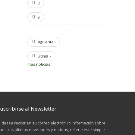
8
9
…
siguiente ›
última »
más noticias
uscribirse al Newsletter
i desea recibir en su correo electrónico información sobre
uestras últimas novedades y noticias, rellene este simple