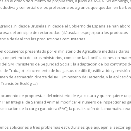
s en el citado documento de propuestas, a juicio de ASAJA. Sin embargo, 
productiva y comercial de los profesionales agrarios que quedan en barbe
 agrarios, ni desde Bruselas, ni desde el Gobierno de España se han abor
rosa del principio de reciprocidad (cláusulas espejo) para los productos
ncia desleal con las producciones comunitarias.
 el documento presentado por el ministerio de Agricultura medidas claras
, competencia de otros ministerios, como son las bonificaciones en mater
del SMI (ministerio de Seguridad Social); la adaptación de los contratos d
de Trabajo); el incremento de los gastos de difícil justificación y revisión
en de estimación directa del IRPF (ministerio de Hacienda) y la aplicación
 Transición Ecológica).
 documento de propuestas del ministerio de Agricultura y que requiere un 
 un Plan Integral de Sanidad Animal; modificar el número de inspecciones 
 disminución de la carga ganadera (PAC); la paralización de la normativa e
mos soluciones a tres problemas estructurales que aquejan al sector agra