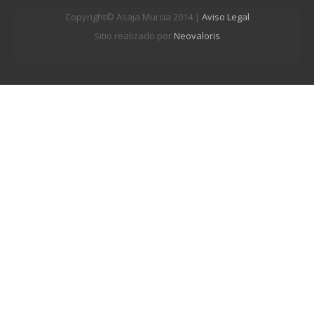
Copyright© Asaja Murcia 2014 |
Aviso Legal
Sitio realizado por
Neovaloris