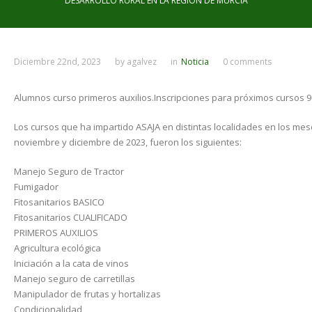
DESARROLLO RURAL EN LA REGIÓN DE MURCIA
Diciembre 22nd, 2023
by
agalvez
in
Noticia
0 comments
Alumnos curso primeros auxilios.Inscripciones para próximos cursos 96
Los cursos que ha impartido ASAJA en distintas localidades en los mes
noviembre y diciembre de 2023, fueron los siguientes:
Manejo Seguro de Tractor
Fumigador
Fitosanitarios BASICO
Fitosanitarios CUALIFICADO
PRIMEROS AUXILIOS
Agricultura ecológica
Iniciación a la cata de vinos
Manejo seguro de carretillas
Manipulador de frutas y hortalizas
Condicionalidad