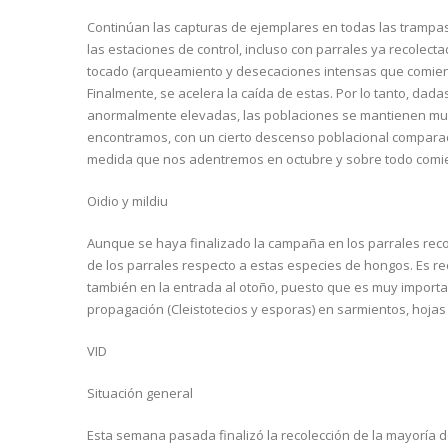
Continúan las capturas de ejemplares en todas las trampa
las estaciones de control, incluso con parrales ya recolect
tocado (arqueamiento y desecaciones intensas que comienz
Finalmente, se acelera la caída de estas. Por lo tanto, dad
anormalmente elevadas, las poblaciones se mantienen muy 
encontramos, con un cierto descenso poblacional comparado
medida que nos adentremos en octubre y sobre todo comien
Oidio y mildiu
Aunque se haya finalizado la campaña en los parrales rec
de los parrales respecto a estas especies de hongos. Es re
también en la entrada al otoño, puesto que es muy importa
propagación (Cleistotecios y esporas) en sarmientos, hojas
VID
Situación general
Esta semana pasada finalizó la recolección de la mayoría de 