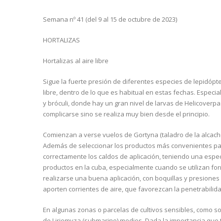
Semana nº 41 (del 9 al 15 de octubre de 2023)
HORTALIZAS
Hortalizas al aire libre
Sigue la fuerte presión de diferentes especies de lepidópte
libre, dentro de lo que es habitual en estas fechas. Especi
y bróculi, donde hay un gran nivel de larvas de Helicoverp
complicarse sino se realiza muy bien desde el principio.
Comienzan a verse vuelos de Gortyna (taladro de la alcachof
Además de seleccionar los productos más convenientes pa
correctamente los caldos de aplicación, teniendo una espec
productos en la cuba, especialmente cuando se utilizan fo
realizarse una buena aplicación, con boquillas y presiones
aporten corrientes de aire, que favorezcan la penetrabilidad
En algunas zonas o parcelas de cultivos sensibles, como so
de Liriomyza (submarino) medios. Dada la importancia que t