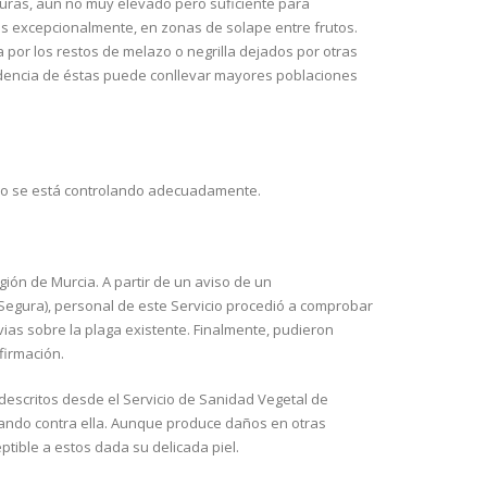
uras, aun no muy elevado pero suficiente para
ás excepcionalmente, en zonas de solape entre frutos.
 por los restos de melazo o negrilla dejados por otras
cidencia de éstas puede conllevar mayores poblaciones
no se está controlando adecuadamente.
gión de Murcia. A partir de un aviso de un
Segura), personal de este Servicio procedió a comprobar
vias sobre la plaga existente. Finalmente, pudieron
firmación.
descritos desde el Servicio de Sanidad Vegetal de
hando contra ella. Aunque produce daños en otras
tible a estos dada su delicada piel.