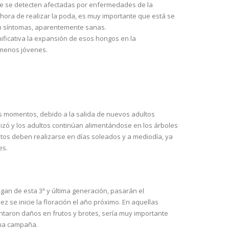
ue se detecten afectadas por enfermedades de la
 hora de realizar la poda, es muy importante que está se
in síntomas, aparentemente sanas.
ificativa la expansión de esos hongos en la
 menos jóvenes.
os momentos, debido a la salida de nuevos adultos
lizó y los adultos continúan alimentándose en los árboles
entos deben realizarse en días soleados y a mediodía, ya
es.
lgan de esta 3ª y última generación, pasarán el
z se inicie la floración el año próximo. En aquellas
taron daños en frutos y brotes, sería muy importante
xima campaña.