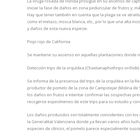
La oruga rosada de Florida prosigue en su ascenso de capt
iniciar la fase de daños en zona peduncular de frutos y, m
Hay que tener también en cuenta que la plaga se ve atraída
como el melazo, mosca blanca, etc., por lo que una alta in
y daños de esta nueva especie.
Piojo rojo de California
Se mantiene su ascenso en aquellas plantaciones donde 
Detección trips de la orquídea (Chaetanaphothrips orchidii)
Se informa de la presencia del trips de la orquídea en la Re
productor de pomelo de la zona de Campotejar (Molina de 
los daños en frutos e intentar confirmar las sospechas pre
recogerse especímenes de este trips para su estudio y con
Los daños producidos son totalmente coincidentes con los 
la Generalitat Valenciana donde ya llevan varios años luc
especies de cítricos, el pomelo parece especialmente suscep