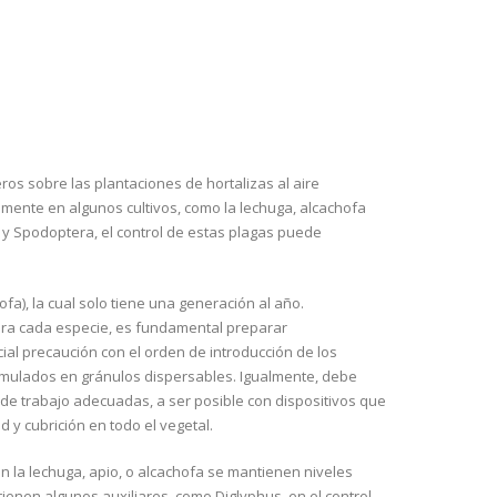
ros sobre las plantaciones de hortalizas al aire
almente en algunos cultivos, como la lechuga, alcachofa
a y Spodoptera, el control de estas plagas puede
a), la cual solo tiene una generación al año.
ra cada especie, es fundamental preparar
ial precaución con el orden de introducción de los
rmulados en gránulos dispersables. Igualmente, debe
 de trabajo adecuadas, a ser posible con dispositivos que
 y cubrición en todo el vegetal.
n la lechuga, apio, o alcachofa se mantienen niveles
ienen algunos auxiliares, como Diglyphus, en el control