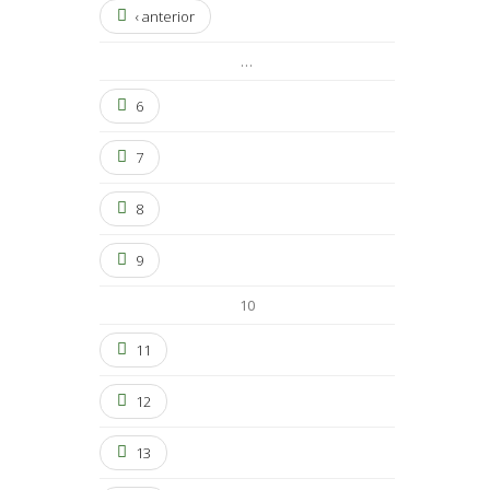
‹ anterior
…
6
7
8
9
10
11
12
13