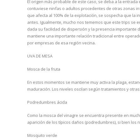
El origen más probable de este caso, se deba a la entrada e
contuviese ninfas o adultos procedentes de otras zonas inf
que afecta al 100% de la explotación, se sospecha que la i
antes. Igualmente, mucho nos tememos que este trips se en
dada su facilidad de dispersión y la presencia importante 
mantiene una importante relación tradicional entre operado
por empresas de esa región vecina.
UVA DE MESA
Mosca de la fruta
En estos momentos se mantiene muy activa la plaga, estan
maduración. Los niveles oscilan según tratamientos y otras 
Podredumbres ácida
Como la mosca del vinagre se encuentra presente en much
aparición de los típicos daños (podredumbres), si bien los
Mosquito verde