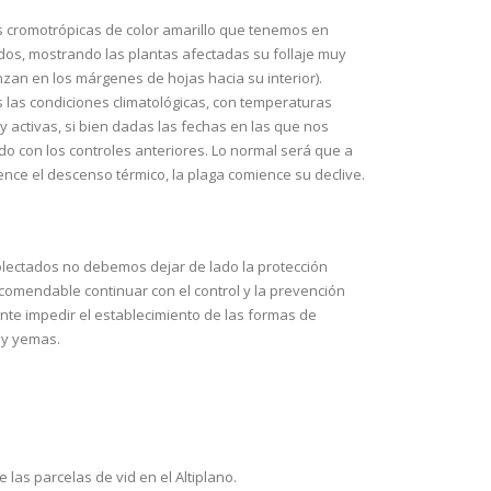
s cromotrópicas de color amarillo que tenemos en
ados, mostrando las plantas afectadas su follaje muy
an en los márgenes de hojas hacia su interior).
as las condiciones climatológicas, con temperaturas
activas, si bien dadas las fechas en las que nos
 con los controles anteriores. Lo normal será que a
ce el descenso térmico, la plaga comience su declive.
olectados no debemos dejar de lado la protección
comendable continuar con el control y la prevención
nte impedir el establecimiento de las formas de
 y yemas.
las parcelas de vid en el Altiplano.