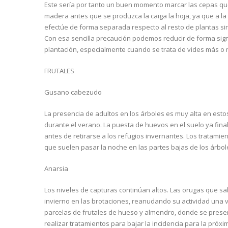
Este sería por tanto un buen momento marcar las cepas q
madera antes que se produzca la caiga la hoja, ya que a la
efectúe de forma separada respecto al resto de plantas s
Con esa sencilla precaución podemos reducir de forma sign
plantación, especialmente cuando se trata de vides más o
FRUTALES
Gusano cabezudo
La presencia de adultos en los árboles es muy alta en est
durante el verano. La puesta de huevos en el suelo ya fina
antes de retirarse a los refugios invernantes. Los tratami
que suelen pasar la noche en las partes bajas de los árbol
Anarsia
Los niveles de capturas continúan altos. Las orugas que sa
invierno en las brotaciones, reanudando su actividad una ve
parcelas de frutales de hueso y almendro, donde se presen
realizar tratamientos para bajar la incidencia para la pró