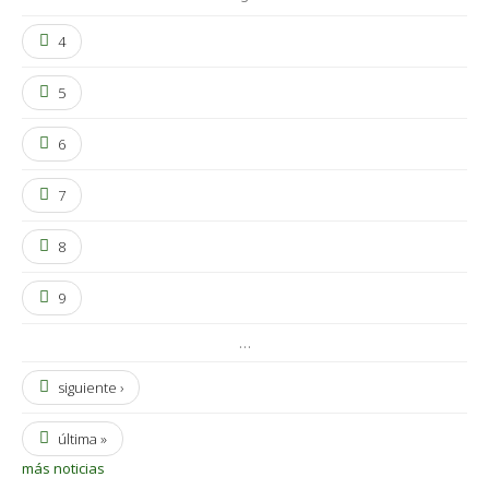
4
5
6
7
8
9
…
siguiente ›
última »
más noticias