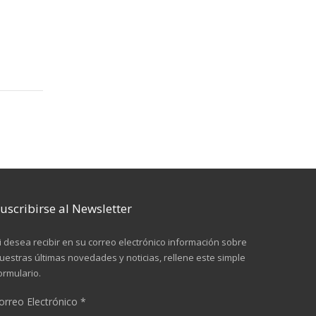
uscribirse al Newsletter
i desea recibir en su correo electrónico información sobre
uestras últimas novedades y noticias, rellene este simple
ormulario.
orreo Electrónico
*