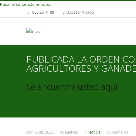
Pasar al contenido principal
968 28 41 88
Acceso Privado
PUBLICADA LA ORDEN CO
AGRICULTORES Y GANAD
Se encuentra usted aquí
Abril 26th, 2023
by
agalvez
in
Noticia
0 comments