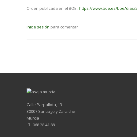
Orden publicada en el BOE :
https://www.boe.es/boe/dias/
Inicie sesión
para comentar
Calle Parpallota, 13
30007 Santiago y Zaraiche
Murcia
968 28 41 88