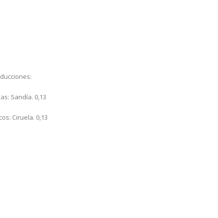
oducciones:
las: Sandía. 0,13
cos: Ciruela. 0,13