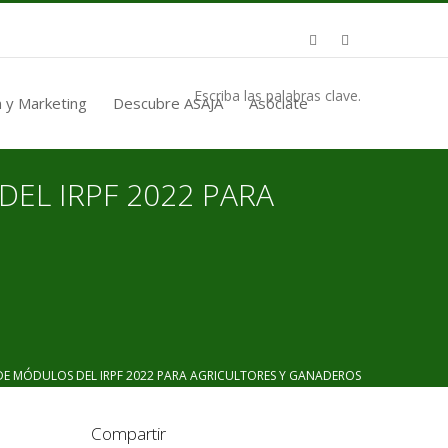
Escriba las palabras clave.
 y Marketing
Descubre ASAJA
Asóciate
EL IRPF 2022 PARA
 MÓDULOS DEL IRPF 2022 PARA AGRICULTORES Y GANADEROS
Compartir