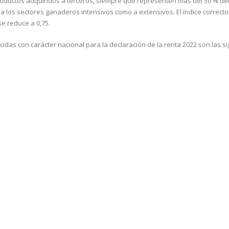
oductos adquiridos a terceros, siempre que representen más del 50 % de
 a los sectores ganaderos intensivos como a extensivos. El índice correcto
se reduce a 0,75.
idas con carácter nacional para la declaración de la renta 2022 son las si