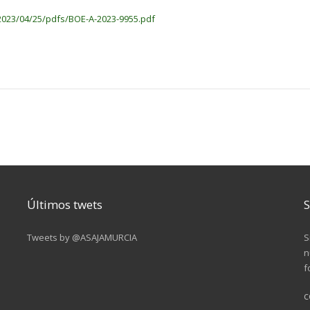
2023/04/25/pdfs/BOE-A-2023-9955.pdf
Últimos twets
S
Tweets by @ASAJAMURCIA
S
n
f
c