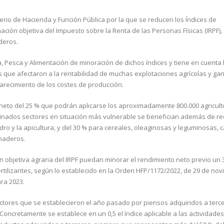
sterio de Hacienda y Función Pública por la que se reducen los Índices de
ción objetiva del Impuesto sobre la Renta de las Personas Físicas (IRPF), 
deros.
a, Pesca y Alimentación de minoración de dichos índices y tiene en cuenta 
es que afectaron a la rentabilidad de muchas explotaciones agrícolas y g
arecimiento de los costes de producción.
neto del 25 % que podrán aplicarse los aproximadamente 800.000 agricult
inados sectores en situación más vulnerable se benefician además de r
ndro y la apicultura, y del 30 % para cereales, oleaginosas y leguminosas, 
anaderos.
 objetiva agraria del IRPF puedan minorar el rendimiento neto previo un 
ertilizantes, según lo establecido en la Orden HFP/1172/2022, de 29 de no
ara 2023.
ctores que se establecieron el año pasado por piensos adquiridos a terce
. Concretamente se establece en un 0,5 el índice aplicable a las actividades