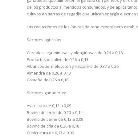
ganaderas que alimenten el ganado con piensos y otros pr
de los productos alimenticios consumidos, y se aplica tanto
cultivos en tierras de regadío que utilicen energía eléctrica 
Las reducciones de los índices de rendimiento neto establec
Sectores agrícolas:
Cereales, leguminosas y oleaginosas de 0,26 a 0,18
Productos del olivo de 0,26 a 0,13
Albaricoque, melocotón y nectarino de 0,37 a 0,26
Almendra de 0,26 a 0,13
Castaña de 0,26 a 0,18
Sectores ganaderos:
Avicultura de 0,13 a 0,09
Bovino de leche de 0,20 a 0,14
Bovino de carne de 0,13 a 0,09
Bovino de cría de 0,26 a 0,18
Cunicultura de 0,13 a 0,09