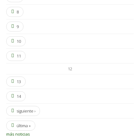
8
9
10
11
12
13
14
siguiente ›
última »
más noticias