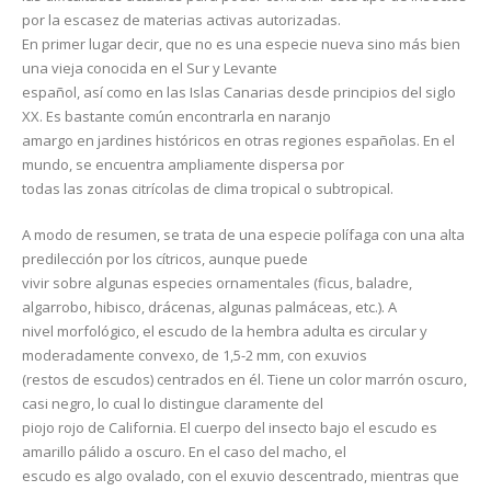
por la escasez de materias activas autorizadas.
En primer lugar decir, que no es una especie nueva sino más bien
una vieja conocida en el Sur y Levante
español, así como en las Islas Canarias desde principios del siglo
XX. Es bastante común encontrarla en naranjo
amargo en jardines históricos en otras regiones españolas. En el
mundo, se encuentra ampliamente dispersa por
todas las zonas citrícolas de clima tropical o subtropical.
A modo de resumen, se trata de una especie polífaga con una alta
predilección por los cítricos, aunque puede
vivir sobre algunas especies ornamentales (ficus, baladre,
algarrobo, hibisco, drácenas, algunas palmáceas, etc.). A
nivel morfológico, el escudo de la hembra adulta es circular y
moderadamente convexo, de 1,5-2 mm, con exuvios
(restos de escudos) centrados en él. Tiene un color marrón oscuro,
casi negro, lo cual lo distingue claramente del
piojo rojo de California. El cuerpo del insecto bajo el escudo es
amarillo pálido a oscuro. En el caso del macho, el
escudo es algo ovalado, con el exuvio descentrado, mientras que