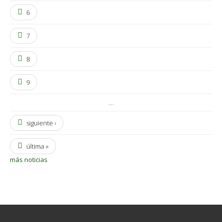
6
7
8
9
…
siguiente ›
última »
más noticias