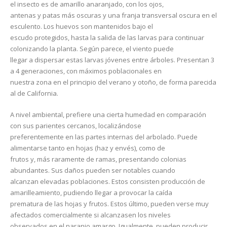
el insecto es de amarillo anaranjado, con los ojos,
antenas y patas más oscuras y una franja transversal oscura en el
esculento. Los huevos son mantenidos bajo el
escudo protegidos, hasta la salida de las larvas para continuar
colonizando la planta. Según parece, el viento puede
llegar a dispersar estas larvas jóvenes entre árboles. Presentan 3
a 4 generaciones, con máximos poblacionales en
nuestra zona en el principio del verano y otoño, de forma parecida
al de California.
A nivel ambiental, prefiere una cierta humedad en comparación
con sus parientes cercanos, localizándose
preferentemente en las partes internas del arbolado. Puede
alimentarse tanto en hojas (haz y envés), como de
frutos y, más raramente de ramas, presentando colonias
abundantes. Sus daños pueden ser notables cuando
alcanzan elevadas poblaciones. Estos consisten producción de
amarilleamiento, pudiendo llegar a provocar la caída
prematura de las hojas y frutos. Estos último, pueden verse muy
afectados comercialmente si alcanzasen los niveles
observados en el naranjo amargo. Igualmente, pueden producir