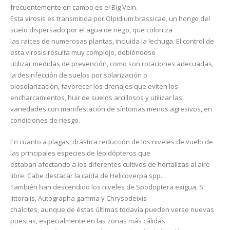
frecuentemente en campo es el Big Vein.
Esta virosis es transmitida por Olpidium brassicae, un hongo del
suelo dispersado por el agua de riego, que coloniza
las raíces de numerosas plantas, incluida la lechuga. El control de
esta virosis resulta muy complejo, debiéndose
utilizar medidas de prevención, como son rotaciones adecuadas,
la desinfección de suelos por solarización o
biosolarización, favorecer los drenajes que eviten los
encharcamientos, huir de suelos arcillosos y utilizar las
variedades con manifestación de síntomas menos agresivos, en
condiciones de riesgo.
En cuanto a plagas, drástica reducción de los niveles de vuelo de
las principales especies de lepidópteros que
estaban afectando a los diferentes cultivos de hortalizas al aire
libre. Cabe destacar la caída de Helicoverpa spp.
También han descendido los niveles de Spodoptera exigua, S.
littoralis, Autographa gamma y Chrysodeixis
chalcites, aunque de éstas últimas todavía pueden verse nuevas
puestas, especialmente en las zonas más cálidas.