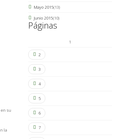
Mayo 2015
(13)
Junio 2015
(10)
Páginas
1
2
3
4
5
, en su
6
7
n la