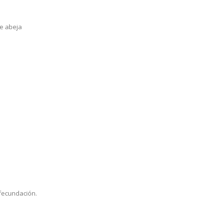
de abeja
fecundación.