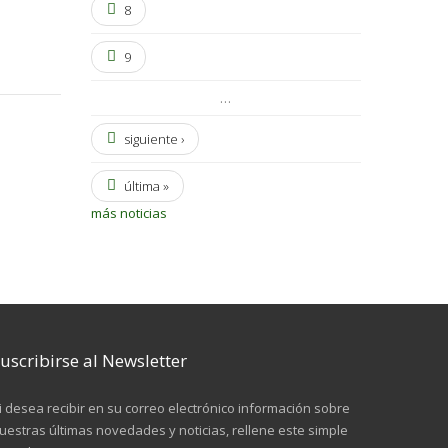
8
9
…
siguiente ›
última »
más noticias
uscribirse al Newsletter
i desea recibir en su correo electrónico información sobre
uestras últimas novedades y noticias, rellene este simple