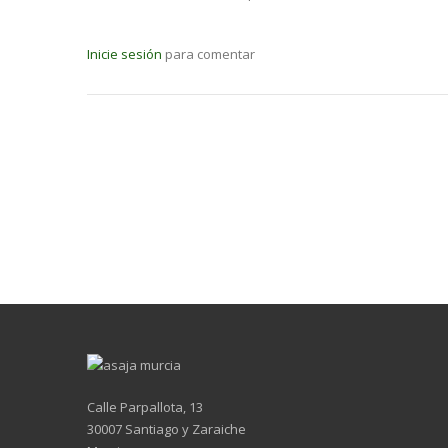
Inicie sesión
para comentar
Calle Parpallota, 13
30007 Santiago y Zaraiche