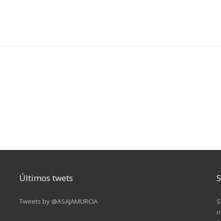
Últimos twets
S
Tweets by @ASAJAMURCIA
S
n