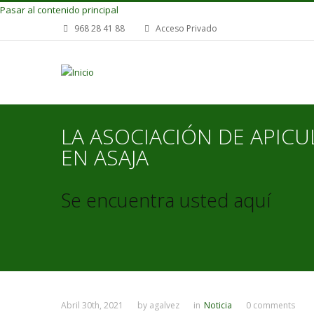
Pasar al contenido principal
968 28 41 88
Acceso Privado
LA ASOCIACIÓN DE APICU
EN ASAJA
Se encuentra usted aquí
Abril 30th, 2021
by
agalvez
in
Noticia
0 comments