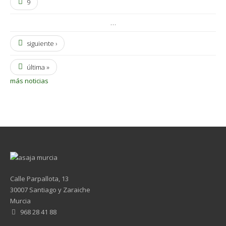
9
…
siguiente ›
última »
más noticias
Calle Parpallota, 13
30007 Santiago y Zaraiche
Murcia
968 28 41 88