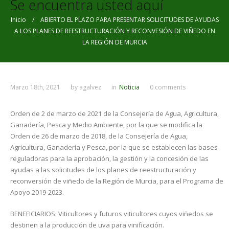
Se encuentra usted aquí
Inicio
/ ABIERTO EL PLAZO PARA PRESENTAR SOLICITUDES DE AYUDAS
A LOS PLANES DE REESTRUCTURACIÓN Y RECONVESIÓN DE VIÑEDO EN
LA REGIÓN DE MURCIA
Marzo 18th, 2021
by
agalvez
in
Noticia
0 comments
Orden de 2 de marzo de 2021 de la Consejería de Agua, Agricultura,
Ganadería, Pesca y Medio Ambiente, por la que se modifica la
Orden de 26 de marzo de 2018, de la Consejería de Agua,
Agricultura, Ganadería y Pesca, por la que se establecen las bases
reguladoras para la aprobación, la gestión y la concesión de las
ayudas a las solicitudes de los planes de reestructuración y
reconversión de viñedo de la Región de Murcia, para el Programa de
Apoyo 2019-2023.
BENEFICIARIOS: Viticultores y futuros viticultores cuyos viñedos se
destinen a la producción de uva para vinificación.