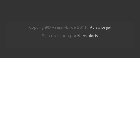
Copyright© Asaja Murcia 2014 |
Aviso Legal
Sitio realizado por
Neovaloris