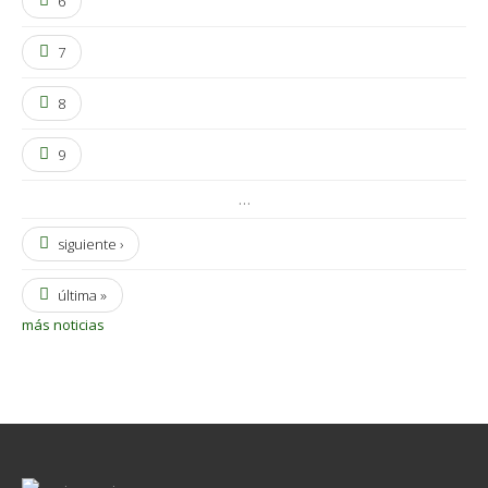
6
7
8
9
…
siguiente ›
última »
más noticias