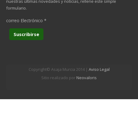
nuestras últimas novedades y noticias, rellene este simple
formulario.
correo Electrónico
*
Copyright© Asaja Murcia 2014 |
Aviso Legal
Sitio realizado por
Neovaloris