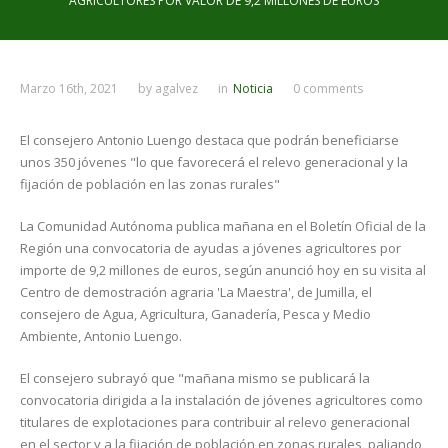
AGRICULTORES POR VALOR DE 9,2 MILLONES DE EUROS
Marzo 16th, 2021
by
agalvez
in
Noticia
0 comments
El consejero Antonio Luengo destaca que podrán beneficiarse
unos 350 jóvenes "lo que favorecerá el relevo generacional y la
fijación de población en las zonas rurales"
La Comunidad Autónoma publica mañana en el Boletín Oficial de la
Región una convocatoria de ayudas a jóvenes agricultores por
importe de 9,2 millones de euros, según anunció hoy en su visita al
Centro de demostración agraria 'La Maestra', de Jumilla, el
consejero de Agua, Agricultura, Ganadería, Pesca y Medio
Ambiente, Antonio Luengo.
El consejero subrayó que "mañana mismo se publicará la
convocatoria dirigida a la instalación de jóvenes agricultores como
titulares de explotaciones para contribuir al relevo generacional
en el sector y a la fijación de población en zonas rurales, paliando