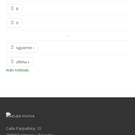
8
9
…
siguiente ›
última »
más noticias
Calle Parpallota, 13