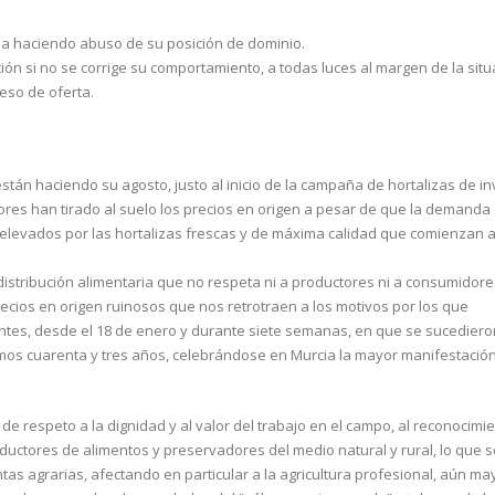
ria haciendo abuso de su posición de dominio.
ón si no se corrige su comportamiento, a todas luces al margen de la situ
eso de oferta.
án haciendo su agosto, justo al inicio de la campaña de hortalizas de in
res han tirado al suelo los precios en origen a pesar de que la demanda
levados por las hortalizas frescas y de máxima calidad que comienzan 
a distribución alimentaria que no respeta ni a productores ni a consumidore
ecios en origen ruinosos que nos retrotraen a los motivos por los que
tes, desde el 18 de enero y durante siete semanas, en que se sucediero
imos cuarenta y tres años, celebrándose en Murcia la mayor manifestación
de respeto a la dignidad y al valor del trabajo en el campo, al reconocimie
roductores de alimentos y preservadores del medio natural y rural, lo que 
as agrarias, afectando en particular a la agricultura profesional, aún may