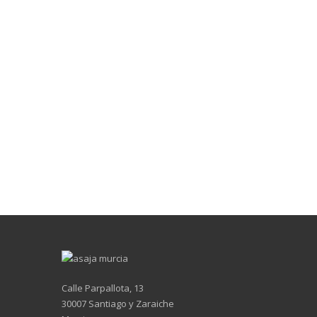
Calle Parpallota, 13
30007 Santiago y Zaraiche