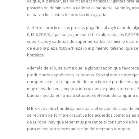
ya que, al parecer, las políticas económicas vigentes pref
posición de dominio en la cadena alimentaria. Además, mir
disparan los costes de producción agraria.
A efectos prácticos, los precios pagados al agricultor de 
0,15-0,20 €/Kg que se pagan por el bróculi, hasta los 0,20 
superficies y cadenas de supermercados. Lo mismo ocurre c
de euro la pieza (0,08 €/Pieza) o el pimiento italiano, que 
hortaliza.
Además de ello, se suma que la globalización que favorece
productores españoles y europeos. Es vital que se proteja
europeo se está colapsando de todo tipo de productos agro
muy elevados en comparación con los de países terceros. El
buena medida en la mala situación del inicio de campaña de
El Brexit es otro hándicap más para el sector. Se trata de 
se revisen de forma exhaustiva los acuerdos comerciales ag
de Europa, hay que tener muy presente el consumo de los 
para evitar una sobresaturación del mercado europeo.