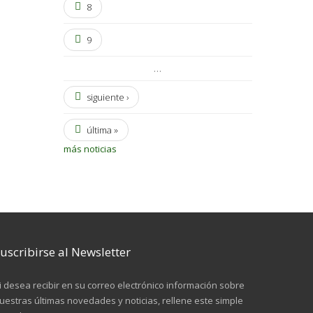
8
9
…
siguiente ›
última »
más noticias
uscribirse al Newsletter
i desea recibir en su correo electrónico información sobre
uestras últimas novedades y noticias, rellene este simple