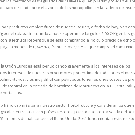
ieren los mercados desregulados del “sálvese quien pueda” y toleran el a
an para otro lado ante el avance de los monopolios en la cadena de ins
algunos productos emblemáticos de nuestra Región, a fecha de hoy, van des
€/Kg por el calabacín, cuando ambos superan de largo los 2,00 €/Kg en las 
on la lechuga Iceberg que se está comprando al ridículo precio de ocho 
se paga a menos de 0,34 €/Kg, frente e los 2,00 € al que compra el consumid
 la Unión Europea está perjudicando gravemente a los intereses de los
n los intereses de nuestros productores por encima de todo, pues el mer
alimentarios, y es muy difícil competir, pues tenemos unos costes de pr
 descontrol en la entrada de hortalizas de Marruecos en la UE, está infl
 hortalizas.
otro hándicap más para nuestro sector hortofrutícola y consideramos que e
rícolas entre la UE con países terceros, puesto que, con la salida del Re
65 millones de habitantes del Reino Unido. Será fundamental revisar est