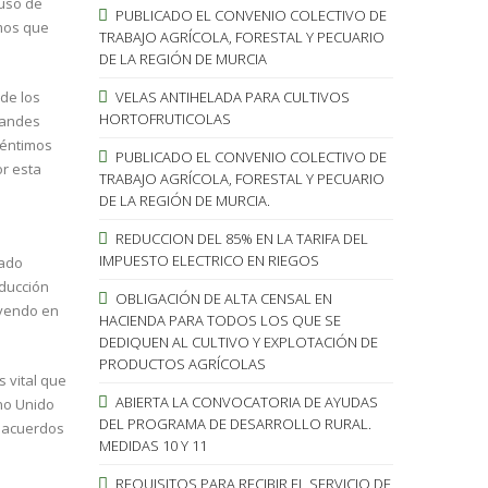
buso de
PUBLICADO EL CONVENIO COLECTIVO DE
umos que
TRABAJO AGRÍCOLA, FORESTAL Y PECUARIO
DE LA REGIÓN DE MURCIA
de los
VELAS ANTIHELADA PARA CULTIVOS
HORTOFRUTICOLAS
grandes
céntimos
PUBLICADO EL CONVENIO COLECTIVO DE
or esta
TRABAJO AGRÍCOLA, FORESTAL Y PECUARIO
DE LA REGIÓN DE MURCIA.
REDUCCION DEL 85% EN LA TARIFA DEL
IMPUESTO ELECTRICO EN RIEGOS
cado
oducción
OBLIGACIÓN DE ALTA CENSAL EN
uyendo en
HACIENDA PARA TODOS LOS QUE SE
DEDIQUEN AL CULTIVO Y EXPLOTACIÓN DE
PRODUCTOS AGRÍCOLAS
s vital que
ABIERTA LA CONVOCATORIA DE AYUDAS
ino Unido
DEL PROGRAMA DE DESARROLLO RURAL.
o acuerdos
MEDIDAS 10 Y 11
REQUISITOS PARA RECIBIR EL SERVICIO DE