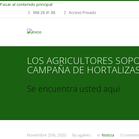
Pasar al contenido principal
968 28 41 88
Acceso Privado
LOS AGRICULTORES SOPO
CAMPAÑA DE HORTALIZAS
Se encuentra usted aquí
Noviembre 25th, 2020
by
agalvez
in
Noticia
0 commen