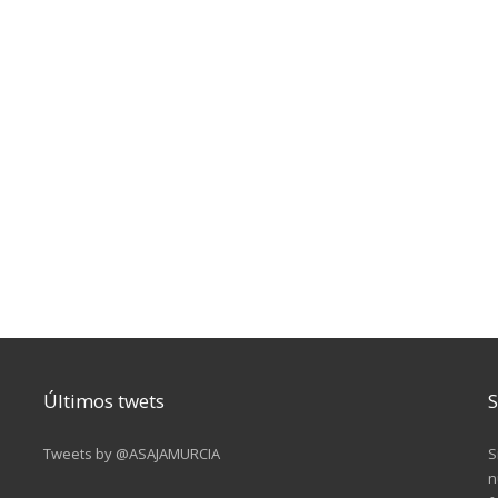
Últimos twets
S
Tweets by @ASAJAMURCIA
S
n