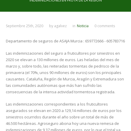
INDEMNIZACIONES EN FRUTA DE LA REGIÓN
Septiembre 25th, 2020
by
agalvez
in
Noticia
0 comments
Departamento de seguros de ASAJA Murcia : 659772666 - 605783716
Las indemnizaciones del seguro a fruticultores por siniestros en
2020 se elevan a 130 millones de euros. Las heladas del mes de
marzo y, sobre todo, las reiteradas tormentas de pedrisco de la
primavera (el 70%, unos 90 millones de euros) son los principales
causantes. Cataluña, Región de Murcia, Aragón y Extremadura son
las comunidades autónomas que más han sufrido las
consecuencias de la intensa actividad tormentosa registrada.
Las indemnizaciones correspondientes a los fruticultores
asegurados se elevan en 2020 a 129,14 millones de euros por los
siniestros ocurridos durante el año sobre un total de más de
46.500 hectáreas. Agroseguro abona hoy una nueva remesa de
indemnizaciones de 9,37 millones de euros, por lo que el total ya