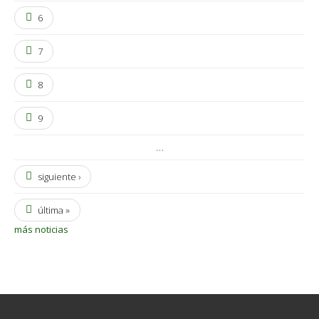
6
7
8
9
…
siguiente ›
última »
más noticias