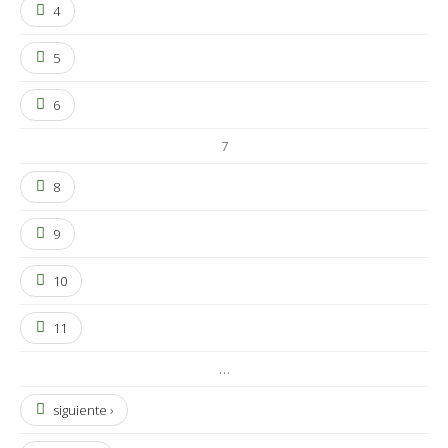
4
5
6
7
8
9
10
11
…
siguiente ›