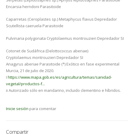
Serpetas (Lepidosaphes sp.) Aphytis lepidosaphes Parasitoide
Encarsia herndoni Parasitoide
Caparretas (Ceroplastes sp.) Metaphycus flavus Depredador
Scutellista caeruela Parasitoide
Pulvinaria polygonata Cryptolaemus montrouzieri Depredador SI
Cotonet de Sudáfrica (Delottococcus aberiae)
Cryptolaemus montrouzieri Depredador SI
Anagyrus aberiae Parasitoide (*) Exótico en fase experimental
Murcia, 21 de julio de 2020.
I
https://www.mapa.gob.es/es/agricultura/temas/sanidad-
vegetal/productos-f...
ii Autorizado sólo en mandarino, incluido clementino e híbridos.
Inicie sesión
para comentar
Compartir