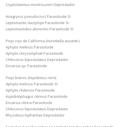
Cryptolaemus montrouzieri Depredador
Anagryrus pseudococci Parasitoide SI
Leptomastix dactylopii Parasitoide SI
Leptomastidea abnormis Parasitoide SI
Piojo rojo de California (Aonidiella aurantii )
Aphytis melinus Parasitoide
Aphytis chrysomphali Parasitoide
Chilocorus bipostulatus Depredador
Encarsia sp. Parasitoide
Piojo blanco (Aspidiotus nerii)
Aphytis melinus Parasitoide SI
Aphytis chilensis Parasitoide
Aspidiotiphagus citrinus Parasitoide
Encarsia citrina Parasitoide
Chilocorus bipostulatus Depredador
Rhyzobius lophantae Depredador