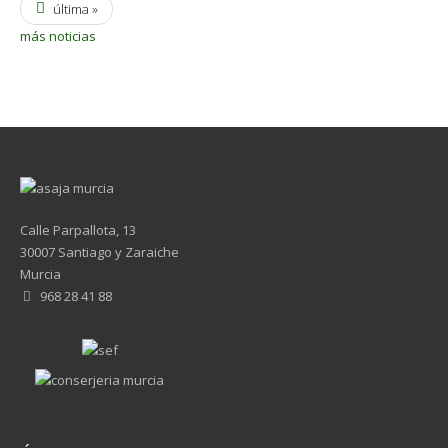
última »
más noticias
Calle Parpallota, 13
30007 Santiago y Zaraiche
Murcia
968 28 41 88