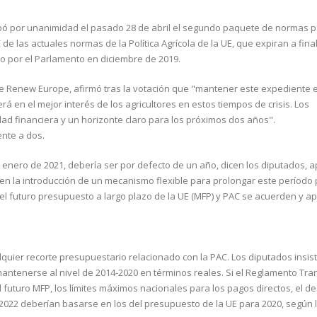
bó por unanimidad el pasado 28 de abril el segundo paquete de normas 
de las actuales normas de la Política Agrícola de la UE, que expiran a fina
o por el Parlamento en diciembre de 2019.
de Renew Europe, afirmó tras la votación que "mantener este expediente e
rá en el mejor interés de los agricultores en estos tiempos de crisis. Los
idad financiera y un horizonte claro para los próximos dos años".
nte a dos.
e enero de 2021, debería ser por defecto de un año, dicen los diputados,
en en la introducción de un mecanismo flexible para prolongar este período 
l futuro presupuesto a largo plazo de la UE (MFP) y PAC se acuerden y 
lquier recorte presupuestario relacionado con la PAC. Los diputados insis
 mantenerse al nivel de 2014-2020 en términos reales. Si el Reglamento Tran
futuro MFP, los límites máximos nacionales para los pagos directos, el de
 2022 deberían basarse en los del presupuesto de la UE para 2020, según 