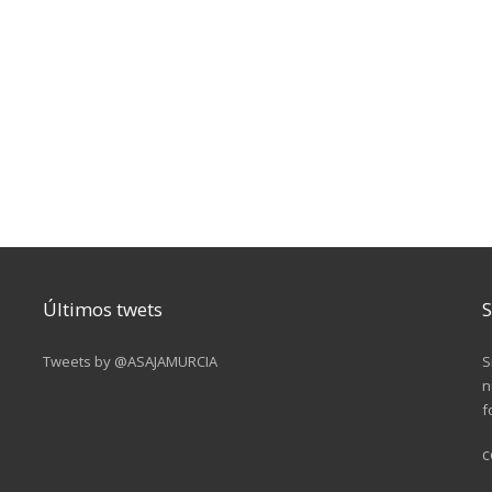
Últimos twets
S
Tweets by @ASAJAMURCIA
S
n
f
c