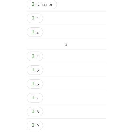
‹ anterior
1
2
3
4
5
6
7
8
9