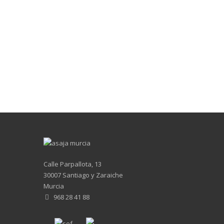
Calle Parpallota, 13
30007 Santiago y Zaraiche
Murcia
968 28 41 88