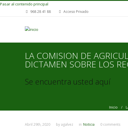
Pasar al contenido principal
968 28 41 88
Acceso Privado
LA COMISION DE AGRICU
DICTAMEN SOBRE LOS RE
Se encuentra usted aquí
Inicio
/ LA 
Abril 29th, 2020
by
agalvez
in
Noticia
0 comments