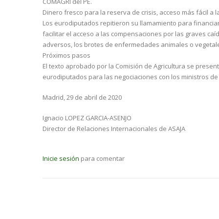
COMAGRI del PE.
Dinero fresco para la reserva de crisis, acceso más fácil 
Los eurodiputados repitieron su llamamiento para financiar
facilitar el acceso a las compensaciones por las graves ca
adversos, los brotes de enfermedades animales o vegetales
Próximos pasos
El texto aprobado por la Comisión de Agricultura se present
eurodiputados para las negociaciones con los ministros de 
Madrid, 29 de abril de 2020
Ignacio LOPEZ GARCIA-ASENJO
Director de Relaciones Internacionales de ASAJA
Inicie sesión
para comentar