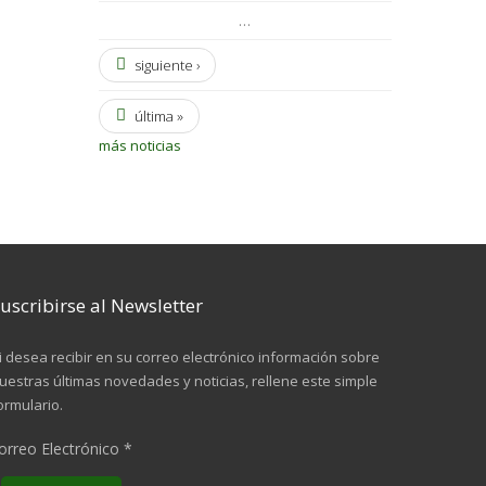
…
siguiente ›
última »
más noticias
uscribirse al Newsletter
i desea recibir en su correo electrónico información sobre
uestras últimas novedades y noticias, rellene este simple
ormulario.
orreo Electrónico
*