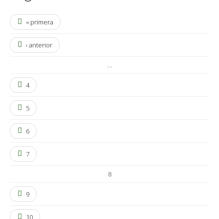
« primera
‹ anterior
…
4
5
6
7
8
9
10