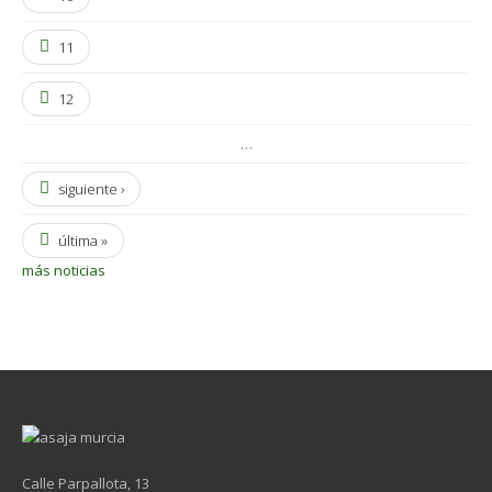
11
12
…
siguiente ›
última »
más noticias
Calle Parpallota, 13