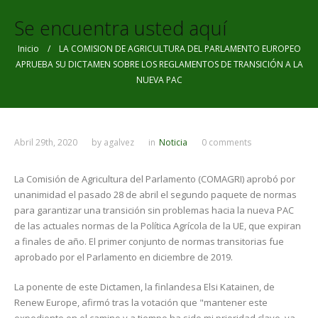
Se encuentra usted aquí
Inicio
/ LA COMISION DE AGRICULTURA DEL PARLAMENTO EUROPEO
APRUEBA SU DICTAMEN SOBRE LOS REGLAMENTOS DE TRANSICIÓN A LA
NUEVA PAC
Abril 29th, 2020
by
agalvez
in
Noticia
0 comments
La Comisión de Agricultura del Parlamento (COMAGRI) aprobó por
unanimidad el pasado 28 de abril el segundo paquete de normas
para garantizar una transición sin problemas hacia la nueva PAC
de las actuales normas de la Política Agrícola de la UE, que expiran
a finales de año. El primer conjunto de normas transitorias fue
aprobado por el Parlamento en diciembre de 2019.
La ponente de este Dictamen, la finlandesa Elsi Katainen, de
Renew Europe, afirmó tras la votación que "mantener este