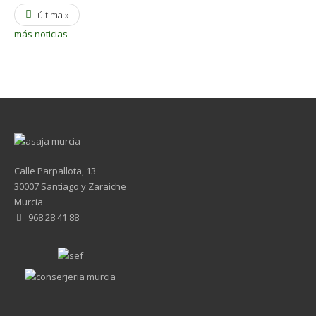
última »
más noticias
Calle Parpallota, 13
30007 Santiago y Zaraiche
Murcia
968 28 41 88