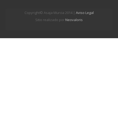
Copyright© Asaja Murcia 2014 |
Aviso Legal
Sitio realizado por
Neovaloris