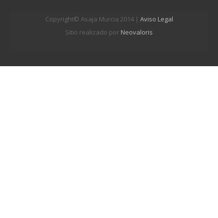
Copyright© Asaja Murcia 2014 |
Aviso Legal
Sitio realizado por
Neovaloris