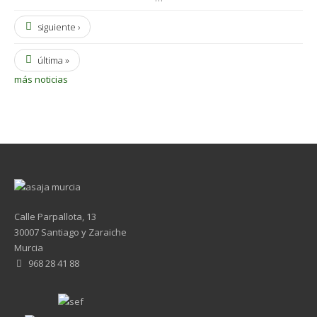
siguiente ›
última »
más noticias
Calle Parpallota, 13
30007 Santiago y Zaraiche
Murcia
968 28 41 88