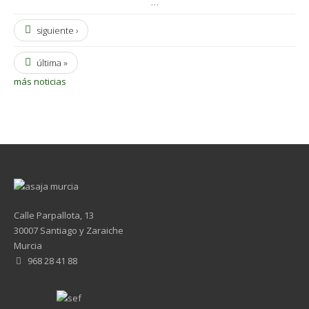
…
siguiente ›
última »
más noticias
Calle Parpallota, 13
30007 Santiago y Zaraiche
Murcia
968 28 41 88