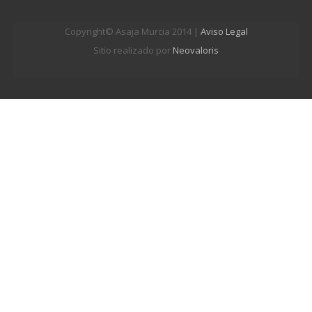
Copyright© Asaja Murcia 2014 |
Aviso Legal
Sitio realizado por
Neovaloris