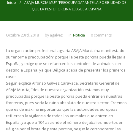
Inicio
/ ASAJA MURCIA MUY “PREOCUPADA” ANTE LA POSIBILIDAD DE
QUE LA PESTE PORCINA LLEGUE A ESPAÑA
Octubre 23rd, 2018
by
agalvez
in
Noticia
0 comments
La organización profesional agraria ASAJA Murcia ha manifestado
su “enorme preocupación” porque la peste porcina pueda llegar a
España, y exige que se refuercen los controles de animales con
destino a España, ya que Bélgica acaba de presentar los primeros
casos.
Según explica Alfonso Gálvez Caravaca, Secretario General de
ASAJA Murcia, “desde nuestra organización estamos muy
preocupados porque la peste porcina pueda entrar en nuestras
fronteras, pues sería la ruina absoluta de nuestro sector. Creemos
que es de máxima importancia que las autoridades europeas
refuercen la vigilancia de todos los animales que entren en
España, ya que a 104 asciende el número de jabalíes muertos en
Bélgica por el brote de peste porcina, según lo corroboraron las