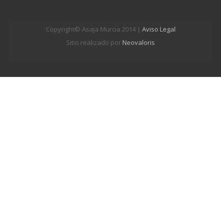
Copyright© Asaja Murcia 2014 |
Aviso Legal
Sitio realizado por
Neovaloris