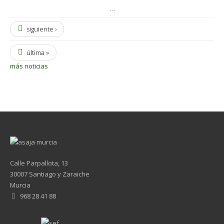
…
siguiente ›
última »
más noticias
Calle Parpallota, 13
30007 Santiago y Zaraiche
Murcia
968 28 41 88