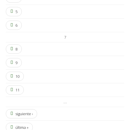
5
6
7
8
9
10
11
…
siguiente ›
última »