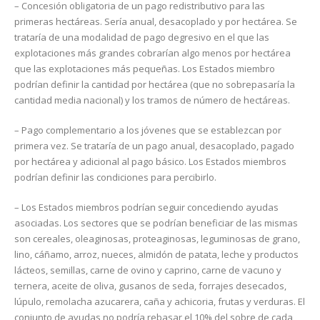
– Concesión obligatoria de un pago redistributivo para las
primeras hectáreas. Sería anual, desacoplado y por hectárea. Se
trataría de una modalidad de pago degresivo en el que las
explotaciones más grandes cobrarían algo menos por hectárea
que las explotaciones más pequeñas. Los Estados miembro
podrían definir la cantidad por hectárea (que no sobrepasaría la
cantidad media nacional) y los tramos de número de hectáreas.
– Pago complementario a los jóvenes que se establezcan por
primera vez. Se trataría de un pago anual, desacoplado, pagado
por hectárea y adicional al pago básico. Los Estados miembros
podrían definir las condiciones para percibirlo.
– Los Estados miembros podrían seguir concediendo ayudas
asociadas. Los sectores que se podrían beneficiar de las mismas
son cereales, oleaginosas, proteaginosas, leguminosas de grano,
lino, cáñamo, arroz, nueces, almidón de patata, leche y productos
lácteos, semillas, carne de ovino y caprino, carne de vacuno y
ternera, aceite de oliva, gusanos de seda, forrajes desecados,
lúpulo, remolacha azucarera, caña y achicoria, frutas y verduras. El
conjunto de ayudas no podría rebasar el 10% del sobre de cada