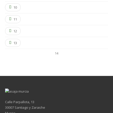
10
11
12
13
14
Calle Parpallota, 13
30007 Santiago y Zaraiche