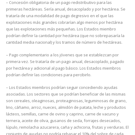
– Concesión obligatoria de un pago redistributivo para las
primeras hectáreas. Sería anual, desacoplado y por hectárea. Se
trataría de una modalidad de pago degresivo en el que las
explotaciones más grandes cobrarían algo menos por hectárea
que las explotaciones más pequeñas. Los Estados miembro
podrían definir la cantidad por hectárea (que no sobrepasaría la
cantidad media nacional) y los tramos de número de hectáreas.
– Pago complementario a los jóvenes que se establezcan por
primera vez. Se trataría de un pago anual, desacoplado, pagado
por hectárea y adicional al pago básico. Los Estados miembros
podrían definir las condiciones para percibirlo.
– Los Estados miembros podrían seguir concediendo ayudas
asociadas. Los sectores que se podrían beneficiar de las mismas
son cereales, oleaginosas, proteaginosas, leguminosas de grano,
lino, cáñamo, arroz, nueces, almidón de patata, leche y productos
lácteos, semillas, carne de ovino y caprino, carne de vacuno y
ternera, aceite de oliva, gusanos de seda, forrajes desecados,
lúpulo, remolacha azucarera, caña y achicoria, frutas y verduras. El
conjunto de ayudas no podría rebasar el 10% del sobre de cada