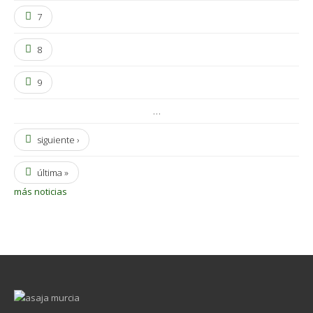
7
8
9
…
siguiente ›
última »
más noticias