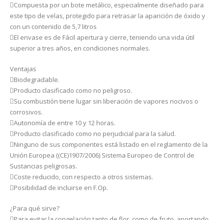
Compuesta por un bote metálico, especialmente diseñado para
este tipo de velas, protegido para retrasar la aparición de óxido y
con un contenido de 5,7 litros
El envase es de Fácil apertura y cierre, teniendo una vida útil
superior a tres años, en condiciones normales.
Ventajas
Biodegradable.
Producto clasificado como no peligroso.
Su combustión tiene lugar sin liberación de vapores nocivos o
corrosivos.
Autonomía de entre 10 y 12 horas.
Producto clasificado como no perjudicial para la salud.
Ninguno de sus componentes está listado en el reglamento de la
Unión Europea ((CE)1907/2006) Sistema Europeo de Control de
Sustancias peligrosas.
Coste reducido, con respecto a otros sistemas.
Posibilidad de incluirse en F.Op.
¿Para qué sirve?
Para evitar la congelación tanto de flor, como de fruto, aportando