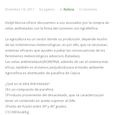
Diciembre 1st, 2017
by
agalvez
in
Noticia
0 comments
ASAJA Murcia ofrece descuentos a sus asociados por la compra de
velas antiheladas con la firma del convenio con AgroRefina.
La agricultura es un sector donde su producción, depende mucho
de las inclemencias meteorológicas, es por ello, que se necesitan,
sistemas eficaces que ayuden a paliar las consecuencias de los
fenómenos meteorológicos adversos (heladas).
Las velas antiheladasAGROREFINA, además de ser el sistema más
eficaz, también es el menos perjudicial para el medio ambiente.
Agrorefina es distribuidor de parafina de Cepsa
¿Qué es la Vela Anti-Helada?
Es un compuesto de parafina.
Producto proveniente del desaceitado, que se caracteriza por
tener un contenido en aceite superior al 20%.
Punto de fusión entre 30º y 45º grados.
12.000 kcal/kg