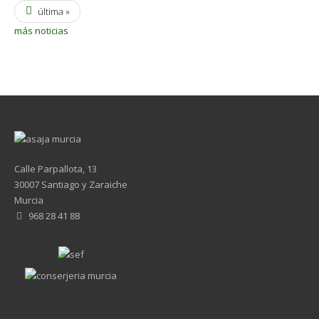
última »
más noticias
Calle Parpallota, 13
30007 Santiago y Zaraiche
Murcia
968 28 41 88