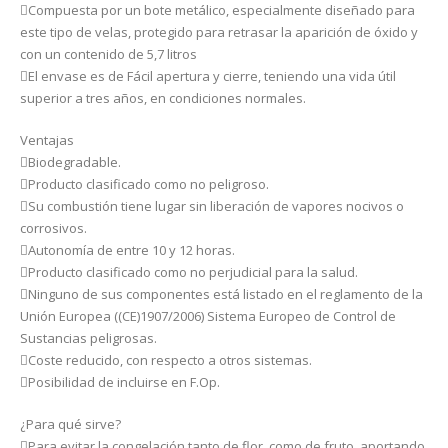
Compuesta por un bote metálico, especialmente diseñado para
este tipo de velas, protegido para retrasar la aparición de óxido y
con un contenido de 5,7 litros
El envase es de Fácil apertura y cierre, teniendo una vida útil
superior a tres años, en condiciones normales.
Ventajas
Biodegradable.
Producto clasificado como no peligroso.
Su combustión tiene lugar sin liberación de vapores nocivos o
corrosivos.
Autonomía de entre 10 y 12 horas.
Producto clasificado como no perjudicial para la salud.
Ninguno de sus componentes está listado en el reglamento de la
Unión Europea ((CE)1907/2006) Sistema Europeo de Control de
Sustancias peligrosas.
Coste reducido, con respecto a otros sistemas.
Posibilidad de incluirse en F.Op.
¿Para qué sirve?
Para evitar la congelación tanto de flor, como de fruto, aportando