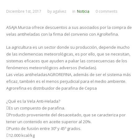
Diciembre 1st, 2017
by
agalvez
in
Noticia
0 comments
ASAJA Murcia ofrece descuentos a sus asociados por la compra de
velas antiheladas con la firma del convenio con AgroRefina.
La agricultura es un sector donde su producción, depende mucho
de las inclemencias meteorológicas, es por ello, que se necesitan,
sistemas eficaces que ayuden a paliar las consecuencias de los
fenómenos meteorológicos adversos (heladas).
Las velas antiheladasAGROREFINA, además de ser el sistema más
eficaz, también es el menos perjudicial para el medio ambiente.
Agrorefina es distribuidor de parafina de Cepsa
¿Qué es la Vela Anti-Helada?
Es un compuesto de parafina.
Producto proveniente del desaceitado, que se caracteriza por
tener un contenido en aceite superior al 20%.
Punto de fusión entre 30º y 45º grados.
12.000 kcal/kg