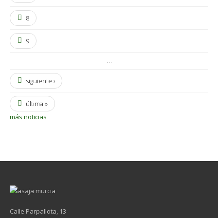
8
9
…
siguiente ›
última »
más noticias
Calle Parpallota, 13