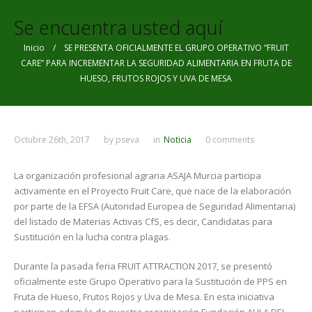
Se encuentra usted aquí
Inicio
/ SE PRESENTA OFICIALMENTE EL GRUPO OPERATIVO “FRUIT
CARE” PARA INCREMENTAR LA SEGURIDAD ALIMENTARIA EN FRUTA DE
HUESO, FRUTOS ROJOS Y UVA DE MESA
Octubre 26th, 2017
by
pseva
in
Noticia
0 comments
La organización profesional agraria ASAJA Murcia participa
activamente en el Proyecto Fruit Care, que nace de la elaboración
por parte de la EFSA (Autoridad Europea de Seguridad Alimentaria)
del listado de Materias Activas CfS, es decir, Candidatas para
Sustitución en la lucha contra plagas.
Durante la pasada feria FRUIT ATTRACTION 2017, se presentó
oficialmente este Grupo Operativo para la Sustitución de PPS en
Fruta de Hueso, Frutos Rojos y Uva de Mesa. En esta iniciativa