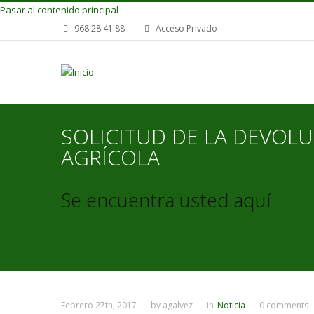
Pasar al contenido principal
968 28 41 88
Acceso Privado
SOLICITUD DE LA DEVOL
AGRÍCOLA
Se encuentra usted aquí
Febrero 27th, 2017
by
agalvez
in
Noticia
0 comments