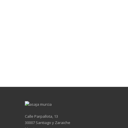
Calle Parpallota, 13
30007 Santiago y Zaraiche