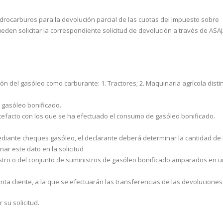
drocarburos para la devolución parcial de las cuotas del Impuesto sobre
den solicitar la correspondiente solicitud de devolución a través de ASAJ
n del gasóleo como carburante: 1. Tractores; 2. Maquinaria agrícola distin
l gasóleo bonificado.
tefacto con los que se ha efectuado el consumo de gasóleo bonificado.
diante cheques gasóleo, el declarante deberá determinar la cantidad de l
ar este dato en la solicitud
stro o del conjunto de suministros de gasóleo bonificado amparados en 
uenta cliente, a la que se efectuarán las transferencias de las devoluciones
 su solicitud.