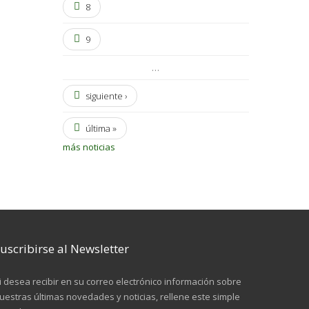
8
9
…
siguiente ›
última »
más noticias
uscribirse al Newsletter
i desea recibir en su correo electrónico información sobre
uestras últimas novedades y noticias, rellene este simple