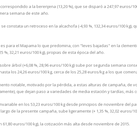
correspondido a la berenjena (13,20 %), que se disparó a 247,97 euros/10
rimera semana de este año.
 se constata un retroceso en la alcachofa (-4,93 %, 132,34 euros/100 kg), q
gen es para el Mapama lo que predomina, con "leves bajadas" en la clement
5 %, 32,21 euros/100 kg), propias de esta época del año.
 sobre árbol (+6,08 %, 28,96 euros/100 kg) sube por segunda semana conse
 hasta los 24,26 euros/100 kg, cerca de los 25,28 euros/kg a los que comen
ento notable, motivado por la pérdida, a estas alturas de campaña, de 
amente), que dejan paso a variedades de media estación y tardías, más c
ue invariable en los 53,23 euros/100 kg desde principios de noviembre del p
argo de la presente campaña, sube ligeramente (+ 1,35 %, 32,02 euros/100
n 61,80 euros/100 kg), la cotización más alta desde noviembre de 2015.