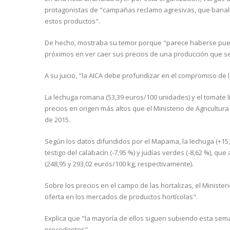
protagonistas de "campañas reclamo agresivas, que banali
estos productos".
De hecho, mostraba su temor porque "parece haberse puesto
próximos en ver caer sus precios de una producción que se
A su juicio, "la AICA debe profundizar en el compromiso de l
La lechuga romana (53,39 euros/100 unidades) y el tomate li
precios en origen más altos que el Ministerio de Agricultur
de 2015.
Según los datos difundidos por el Mapama, la lechuga (+15,7
testigo del calabacín (-7,95 %) y judías verdes (-8,62 %), q
(248,95 y 293,02 euros/100 kg, respectivamente).
Sobre los precios en el campo de las hortalizas, el Ministe
oferta en los mercados de productos hortícolas".
Explica que "la mayoría de ellos siguen subiendo esta s
precedentes".