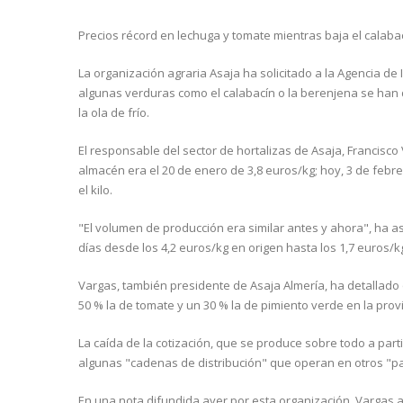
Precios récord en lechuga y tomate mientras baja el calabac
La organización agraria Asaja ha solicitado a la Agencia de 
algunas verduras como el calabacín o la berenjena se han d
la ola de frío.
El responsable del sector de hortalizas de Asaja, Francisco
almacén era el 20 de enero de 3,8 euros/kg; hoy, 3 de febre
el kilo.
"El volumen de producción era similar antes y ahora", ha 
días desde los 4,2 euros/kg en origen hasta los 1,7 euros/k
Vargas, también presidente de Asaja Almería, ha detallado 
50 % la de tomate y un 30 % la de pimiento verde en la provi
La caída de la cotización, que se produce sobre todo a parti
algunas "cadenas de distribución" que operan en otros "p
En una nota difundida ayer por esta organización, Vargas 