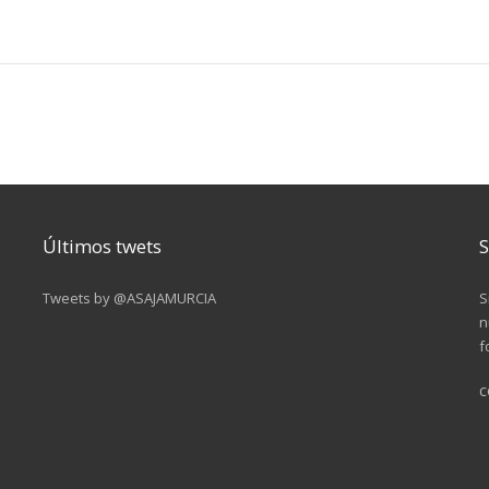
Últimos twets
S
Tweets by @ASAJAMURCIA
S
n
f
c