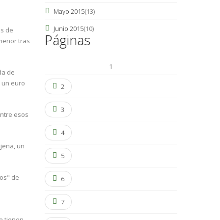
Mayo 2015
(13)
Junio 2015
(10)
os de
Páginas
menor tras
1
da de
a un euro
2
3
entre esos
4
njena, un
5
dos" de
6
7
e tienen