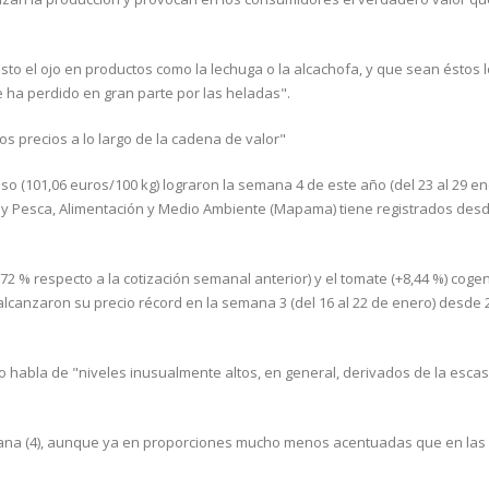
 el ojo en productos como la lechuga o la alcachofa, y que sean éstos 
 ha perdido en gran parte por las heladas".
os precios a lo largo de la cadena de valor"
so (101,06 euros/100 kg) lograron la semana 4 de este año (del 23 al 29 en
a y Pesca, Alimentación y Medio Ambiente (Mapama) tiene registrados desde
2 % respecto a la cotización semanal anterior) y el tomate (+8,44 %) cogen
ue alcanzaron su precio récord en la semana 3 (del 16 al 22 de enero) desde
rio habla de "niveles inusualmente altos, en general, derivados de la esca
emana (4), aunque ya en proporciones mucho menos acentuadas que en las