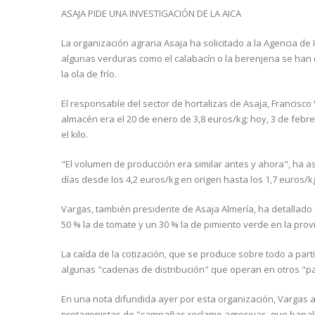
ASAJA PIDE UNA INVESTIGACIÓN DE LA AICA
La organización agraria Asaja ha solicitado a la Agencia de 
algunas verduras como el calabacín o la berenjena se han d
la ola de frío.
El responsable del sector de hortalizas de Asaja, Francisco
almacén era el 20 de enero de 3,8 euros/kg; hoy, 3 de febre
el kilo.
"El volumen de producción era similar antes y ahora", ha 
días desde los 4,2 euros/kg en origen hasta los 1,7 euros/k
Vargas, también presidente de Asaja Almería, ha detallado 
50 % la de tomate y un 30 % la de pimiento verde en la provi
La caída de la cotización, que se produce sobre todo a parti
algunas "cadenas de distribución" que operan en otros "p
En una nota difundida ayer por esta organización, Vargas 
protagonistas de "campañas reclamo agresivas, que banali