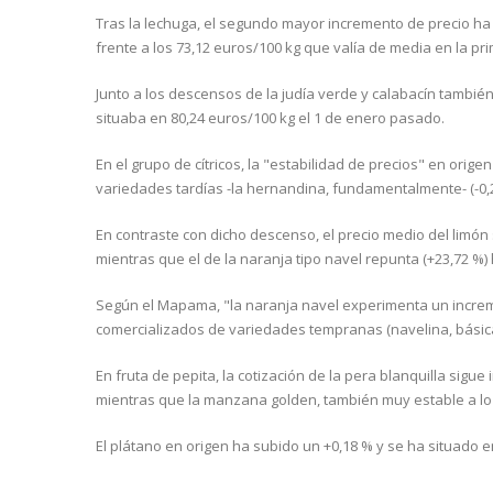
Tras la lechuga, el segundo mayor incremento de precio ha 
frente a los 73,12 euros/100 kg que valía de media en la p
Junto a los descensos de la judía verde y calabacín también
situaba en 80,24 euros/100 kg el 1 de enero pasado.
En el grupo de cítricos, la "estabilidad de precios" en ori
variedades tardías -la hernandina, fundamentalmente- (-0,2
En contraste con dicho descenso, el precio medio del limón
mientras que el de la naranja tipo navel repunta (+23,72 %)
Según el Mapama, "la naranja navel experimenta un increm
comercializados de variedades tempranas (navelina, básic
En fruta de pepita, la cotización de la pera blanquilla sig
mientras que la manzana golden, también muy estable a lo l
El plátano en origen ha subido un +0,18 % y se ha situado e