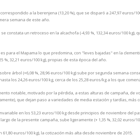
correspondido a la berenjena (13,20 %), que se disparó a 247,97 euros/10
rimera semana de este año.
 se constata un retroceso en la alcachofa (-4,93 %, 132,34 euros/100 kg), q
gen es para el Mapama lo que predomina, con "leves bajadas" en la clement
5 %, 32,21 euros/100 kg), propias de esta época del año.
 sobre árbol (+6,08 %, 28,96 euros/100 kg) sube por segunda semana conse
 hasta los 24,26 euros/100 kg, cerca de los 25,28 euros/kg a los que comen
ento notable, motivado por la pérdida, a estas alturas de campaña, de 
amente), que dejan paso a variedades de media estación y tardías, más c
ue invariable en los 53,23 euros/100 kg desde principios de noviembre del p
argo de la presente campaña, sube ligeramente (+ 1,35 %, 32,02 euros/100
n 61,80 euros/100 kg), la cotización más alta desde noviembre de 2015.