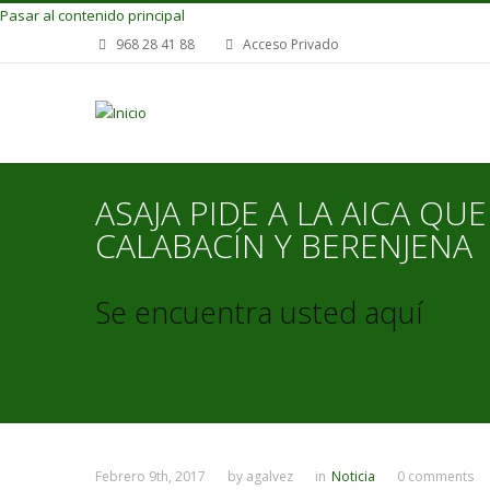
Pasar al contenido principal
968 28 41 88
Acceso Privado
ASAJA PIDE A LA AICA QU
CALABACÍN Y BERENJENA
Se encuentra usted aquí
Febrero 9th, 2017
by
agalvez
in
Noticia
0 comments