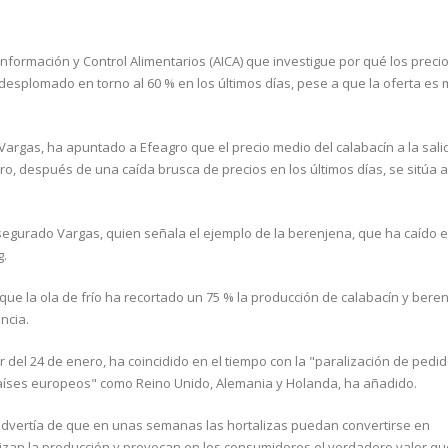
Información y Control Alimentarios (AICA) que investigue por qué los preci
esplomado en torno al 60 % en los últimos días, pese a que la oferta es 
 Vargas, ha apuntado a Efeagro que el precio medio del calabacín a la sali
ro, después de una caída brusca de precios en los últimos días, se sitúa 
asegurado Vargas, quien señala el ejemplo de la berenjena, que ha caído 
g.
que la ola de frío ha recortado un 75 % la producción de calabacín y bere
ncia.
r del 24 de enero, ha coincidido en el tiempo con la "paralización de pedi
aíses europeos" como Reino Unido, Alemania y Holanda, ha añadido.
advertía de que en unas semanas las hortalizas puedan convertirse en
zan la producción y provocan en los consumidores el verdadero valor qu