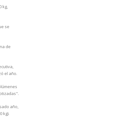
0 kg,
ue se
ina de
cutiva,
zó el año.
volúmenes
otizadas".
asado año,
 kg).