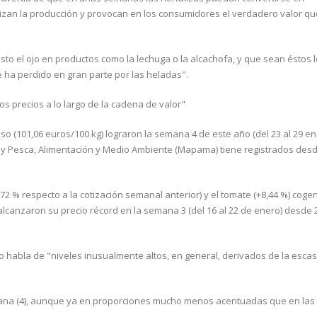
zan la producción y provocan en los consumidores el verdadero valor qu
 el ojo en productos como la lechuga o la alcachofa, y que sean éstos 
 ha perdido en gran parte por las heladas".
os precios a lo largo de la cadena de valor"
so (101,06 euros/100 kg) lograron la semana 4 de este año (del 23 al 29 en
a y Pesca, Alimentación y Medio Ambiente (Mapama) tiene registrados desde
2 % respecto a la cotización semanal anterior) y el tomate (+8,44 %) cogen
ue alcanzaron su precio récord en la semana 3 (del 16 al 22 de enero) desde
rio habla de "niveles inusualmente altos, en general, derivados de la esca
emana (4), aunque ya en proporciones mucho menos acentuadas que en las