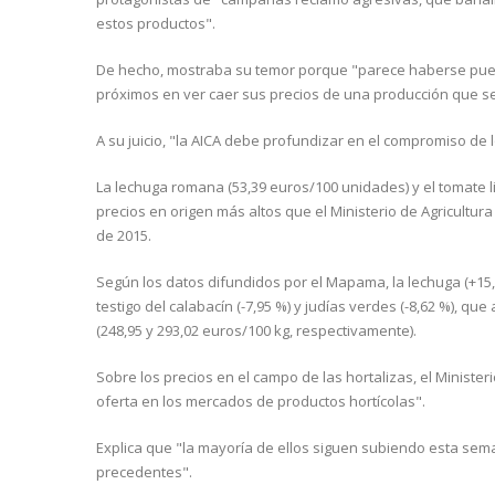
estos productos".
De hecho, mostraba su temor porque "parece haberse puesto
próximos en ver caer sus precios de una producción que se
A su juicio, "la AICA debe profundizar en el compromiso de l
La lechuga romana (53,39 euros/100 unidades) y el tomate li
precios en origen más altos que el Ministerio de Agricultur
de 2015.
Según los datos difundidos por el Mapama, la lechuga (+15,7
testigo del calabacín (-7,95 %) y judías verdes (-8,62 %), q
(248,95 y 293,02 euros/100 kg, respectivamente).
Sobre los precios en el campo de las hortalizas, el Ministe
oferta en los mercados de productos hortícolas".
Explica que "la mayoría de ellos siguen subiendo esta s
precedentes".