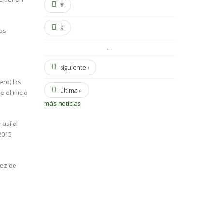
8
9
los
…
siguiente ›
ero) los
última »
 el inicio
más noticias
 así el
 2015
sez de