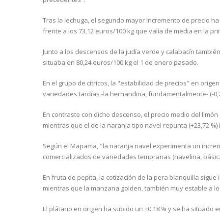
Tras la lechuga, el segundo mayor incremento de precio ha 
frente a los 73,12 euros/100 kg que valía de media en la p
Junto a los descensos de la judía verde y calabacín también
situaba en 80,24 euros/100 kg el 1 de enero pasado.
En el grupo de cítricos, la "estabilidad de precios" en ori
variedades tardías -la hernandina, fundamentalmente- (-0,2
En contraste con dicho descenso, el precio medio del limón
mientras que el de la naranja tipo navel repunta (+23,72 %)
Según el Mapama, "la naranja navel experimenta un increm
comercializados de variedades tempranas (navelina, básic
En fruta de pepita, la cotización de la pera blanquilla sig
mientras que la manzana golden, también muy estable a lo l
El plátano en origen ha subido un +0,18 % y se ha situado e