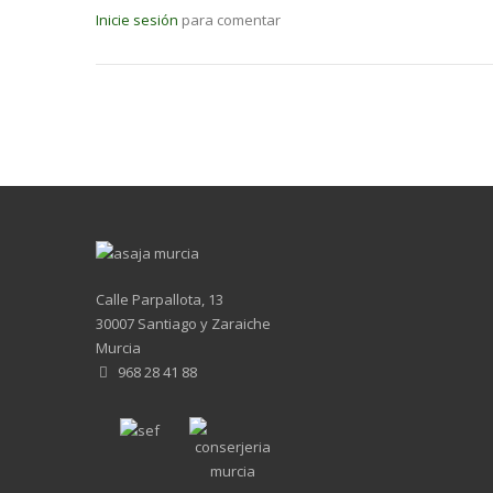
Inicie sesión
para comentar
Calle Parpallota, 13
30007 Santiago y Zaraiche
Murcia
968 28 41 88