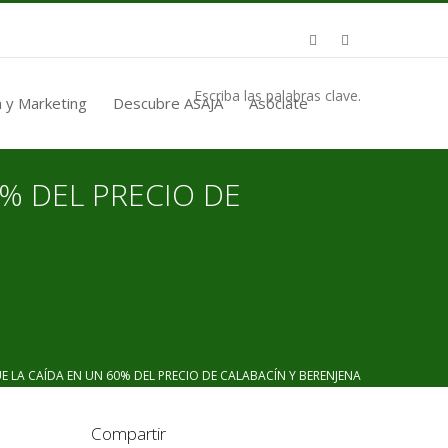
Escriba las palabras clave.
 y Marketing
Descubre ASAJA
Asóciate
0% DEL PRECIO DE
E LA CAÍDA EN UN 60% DEL PRECIO DE CALABACÍN Y BERENJENA
Compartir