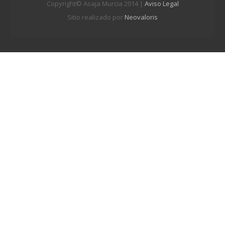
Copyright© Asaja Murcia 2014 |
Aviso Legal
Sitio realizado por
Neovaloris