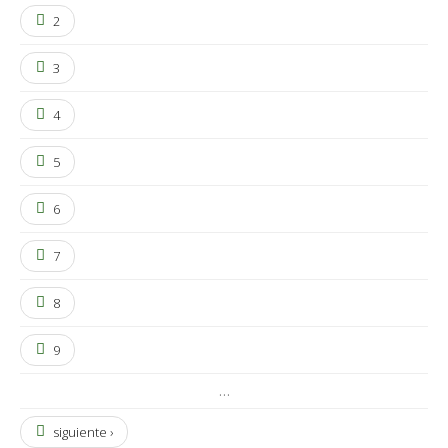
2
3
4
5
6
7
8
9
…
siguiente ›