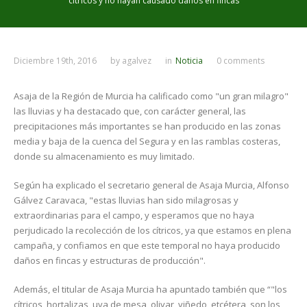
cítricos y no hayan causado daños en fincas
Diciembre 19th, 2016
by
agalvez
in
Noticia
0 comments
Asaja de la Región de Murcia ha calificado como "un gran milagro"
las lluvias y ha destacado que, con carácter general, las
precipitaciones más importantes se han producido en las zonas
media y baja de la cuenca del Segura y en las ramblas costeras,
donde su almacenamiento es muy limitado.
Según ha explicado el secretario general de Asaja Murcia, Alfonso
Gálvez Caravaca, "estas lluvias han sido milagrosas y
extraordinarias para el campo, y esperamos que no haya
perjudicado la recolección de los cítricos, ya que estamos en plena
campaña, y confiamos en que este temporal no haya producido
daños en fincas y estructuras de producción".
Además, el titular de Asaja Murcia ha apuntado también que “"los
cítricos, hortalizas, uva de mesa, olivar, viñedo, etcétera, son los