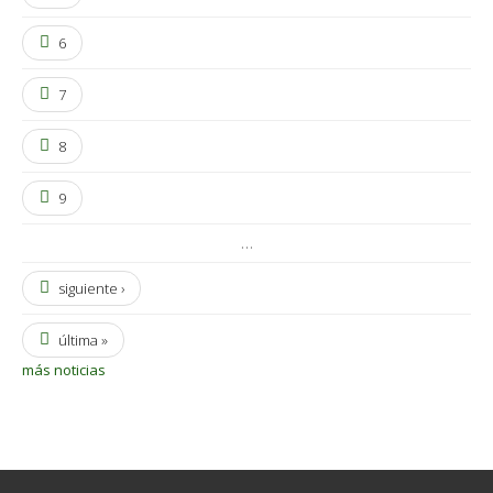
6
7
8
9
…
siguiente ›
última »
más noticias