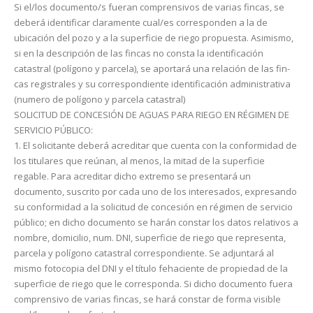
Si el/los documento/s fueran comprensivos de varias fincas, se
deberá identificar claramente cual/es co­rresponden a la de
ubicación del pozo y a la superficie de riego propuesta. Asimismo,
si en la descripción de las fincas no consta la identificación
catastral (polígono y parcela), se aportará una relación de las fin­
cas registrales y su correspondiente identificación administrativa
(numero de polígono y parcela catastral)
SOLICITUD DE CONCESIÓN DE AGUAS PARA RIEGO EN RÉGIMEN DE
SERVICIO PÚBLICO:
1. El solicitante deberá acreditar que cuenta con la conformidad de
los titulares que reúnan, al menos, la mitad de la superficie
regable. Para acreditar dicho extremo se presentará un
documento, suscrito por cada uno de los interesados, expresando
su conformidad a la solicitud de concesión en régimen de servicio
público; en dicho documento se harán constar los datos relativos a
nombre, domicilio, num. DNI, superficie de riego que repre­senta,
parcela y polígono catastral correspondiente. Se adjuntará al
mismo fotocopia del DNI y el título feha­ciente de propiedad de la
superficie de riego que le corresponda. Si dicho documento fuera
comprensivo de va­rias fincas, se hará constar de forma visible