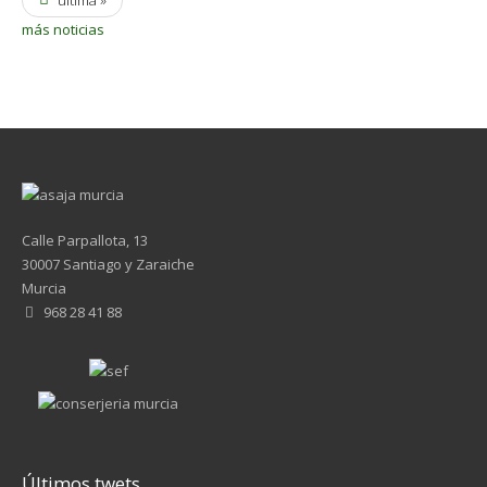
última »
más noticias
Calle Parpallota, 13
30007 Santiago y Zaraiche
Murcia
968 28 41 88
Últimos twets