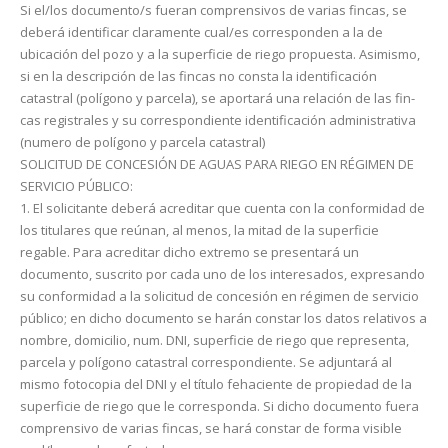
Si el/los documento/s fueran comprensivos de varias fincas, se
deberá identificar claramente cual/es co­rresponden a la de
ubicación del pozo y a la superficie de riego propuesta. Asimismo,
si en la descripción de las fincas no consta la identificación
catastral (polígono y parcela), se aportará una relación de las fin­
cas registrales y su correspondiente identificación administrativa
(numero de polígono y parcela catastral)
SOLICITUD DE CONCESIÓN DE AGUAS PARA RIEGO EN RÉGIMEN DE
SERVICIO PÚBLICO:
1. El solicitante deberá acreditar que cuenta con la conformidad de
los titulares que reúnan, al menos, la mitad de la superficie
regable. Para acreditar dicho extremo se presentará un
documento, suscrito por cada uno de los interesados, expresando
su conformidad a la solicitud de concesión en régimen de servicio
público; en dicho documento se harán constar los datos relativos a
nombre, domicilio, num. DNI, superficie de riego que repre­senta,
parcela y polígono catastral correspondiente. Se adjuntará al
mismo fotocopia del DNI y el título feha­ciente de propiedad de la
superficie de riego que le corresponda. Si dicho documento fuera
comprensivo de va­rias fincas, se hará constar de forma visible