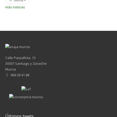
última »
más noticias
Calle Parpallota, 13
30007 Santiago y Zaraiche
Murcia
968 28 41 88
Últimos twets