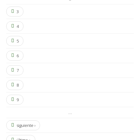
3
4
5
6
7
8
9
…
siguiente ›