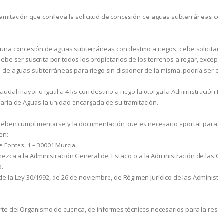
tramitación que conlleva la solicitud de concesión de aguas subterráneas con
 una concesión de aguas subterráneas con destino a riegos, debe solicita
 debe ser suscrita por todos los propietarios de los terrenos a regar, exc
o de aguas sub­terráneas para riego sin disponer de la misma, podría ser 
dal mayor o igual a 4 l/s con destino a riego la otorga la Administración 
isaría de Aguas la unidad encargada de su tramitación.
deben cumplimentarse y la documentación que es ne­cesario aportar para t
en:
 Fontes, 1 – 30001 Murcia.
enezca a la Administración General del Estado o a la Administración de l
o.
 de la Ley 30/1992, de 26 de noviembre, de Ré­gimen Jurídico de las Admini
rte del Organismo de cuenca, de informes técnicos necesarios para la reso