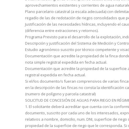
aprovecha­mientos existentes y corrientes de agua naturale
Plano parcelario catastral (a escala adecuada) con delimit
regadío de las de redotación de riegos consolidados que 
Justificación de las necesidades hídricas, incluyendo el 
(diferencia entre ex­tracciones y retornos).
Programa Previsto para el desarrollo de la explotación, ind
Descripción y justificación del Sistema de Medición y Contro
Estudio agronómico suscrito por técnico competente y visado
Documentación que acredite la propiedad de la finca donde s
nota simple registral expedida en fecha actual.
Documentación que acredite la propiedad de la superficie a 
registral expedida en fecha actual.
Si el/los documento/s fueran comprensivos de varias fincas,
en la descripción de las fincas no consta la identificación c
(numero de polígono y parcela catastral)
SOLICITUD DE CONCESIÓN DE AGUAS PARA RIEGO EN RÉGIME
1. El solicitante deberá acreditar que cuenta con la confor
documento, suscrito por cada uno de los interesados, expr
relativos a nombre, domicilio, num. DNI, superficie de riego
propiedad de la superficie de riego que le corresponda. Si 