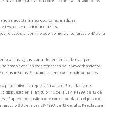
 la tasa de publicación corre de cuenta del solicitante.
ntrario se adoptarán las oportunas medidas.
dicha Ley, es de DIECIOCHO MESES.
es relativas al dominio público hidráulico (artículo 43 de la
iento de las aguas, con indepen­dencia de cualquier
ar, se establecen las características del aprovechamiento,
ez de las mismas. El in­cumplimiento del condicionado es
rso potestativo de reposición ante el Presidente del
lo dispuesto en el artículo 116 de la Ley 4/1999, de 13 de
bunal Superior de Justicia que co­rresponda, en el plazo de
 artículo 8.3 de la Ley 29/1998, de 13 de julio, Reguladora