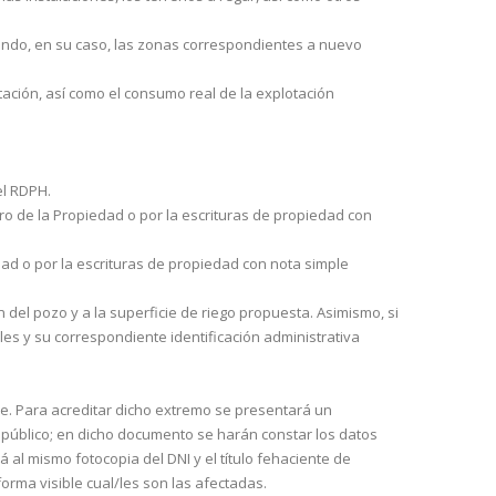
ciando, en su caso, las zonas correspondientes a nuevo
ación, así como el consumo real de la explotación
el RDPH.
tro de la Propiedad o por la escrituras de propiedad con
dad o por la escrituras de propiedad con nota simple
 del pozo y a la superficie de riego propuesta. Asimismo, si
rales y su correspondiente identificación administrativa
ble. Para acreditar dicho extremo se presentará un
 público; en dicho documento se harán constar los datos
 al mismo fotocopia del DNI y el título feha­ciente de
orma visible cual/les son las afectadas.