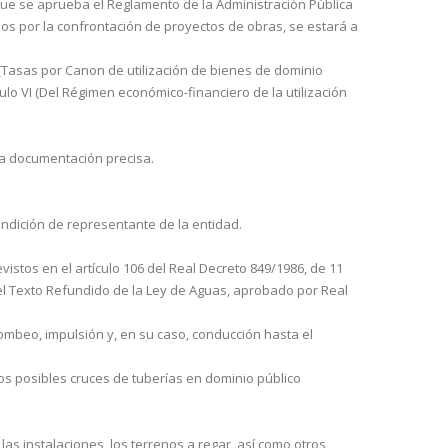
l que se aprueba el Reglamento de la Administración Pública
uidos por la confrontación de proyectos de obras, se estará a
o (Tasas por Canon de utilización de bienes de dominio
tulo VI (Del Régimen económico-financiero de la utilización
 docu­mentación precisa.
condición de representante de la entidad.
istos en el artículo 106 del Real Decreto 849/1986, de 11
II del Texto Refundido de la Ley de Aguas, aprobado por Real
bombeo, impulsión y, en su caso, conducción hasta el
los posibles cruces de tuberías en dominio público
las instalaciones, los terrenos a regar, así como otros