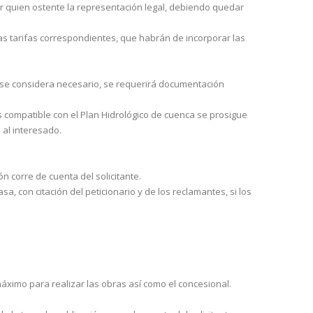
r quien ostente la representación legal, debiendo quedar
as tarifas correspondientes, que habrán de incorporar las
i se considera necesario, se requerirá documentación
es compatible con el Plan Hidrológico de cuenca se prosigue
al inte­resado.
n corre de cuenta del solicitante.
, con citación del peticionario y de los reclamantes, si los
máximo para realizar las obras así como el concesional.