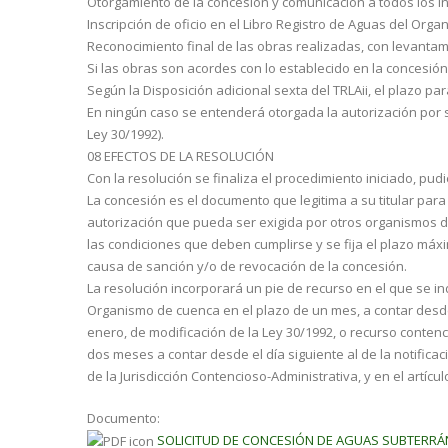
Otorgamiento de la concesión y comunicación a todos los int
Inscripción de oficio en el Libro Registro de Aguas del Org
Reconocimiento final de las obras realizadas, con levantam
Si las obras son acordes con lo establecido en la concesió
Según la Disposición adicional sexta del TRLAii, el plazo pa
En ningún caso se entenderá otorgada la autorización por sile
Ley 30/1992).
08 EFECTOS DE LA RESOLUCIÓN
Con la resolución se finaliza el procedimiento iniciado, pu
La concesión es el documento que legitima a su titular par
autorización que pueda ser exigida por otros organismos de l
las condiciones que deben cumplirse y se fija el plazo máxim
causa de sanción y/o de revocación de la concesión.
La resolución incorporará un pie de recurso en el que se in
Organismo de cuenca en el plazo de un mes, a contar desde el
enero, de modificación de la Ley 30/1992, o recurso con­tenc
dos meses a contar desde el día siguiente al de la notificac
de la Jurisdicción Contencioso-Administrativa, y en el artículo
Documento:
SOLICITUD DE CONCESIÓN DE AGUAS SUBTERRÁN