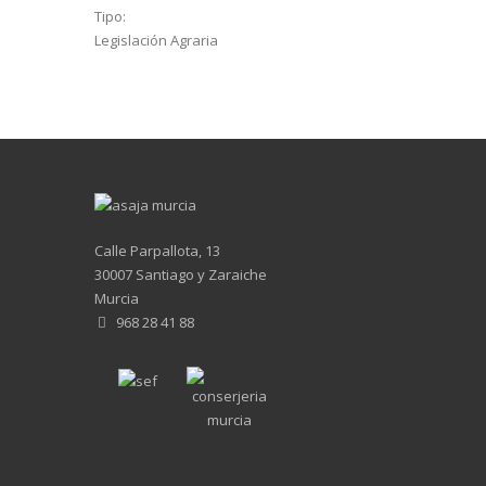
Tipo:
Legislación Agraria
Calle Parpallota, 13
30007 Santiago y Zaraiche
Murcia
968 28 41 88