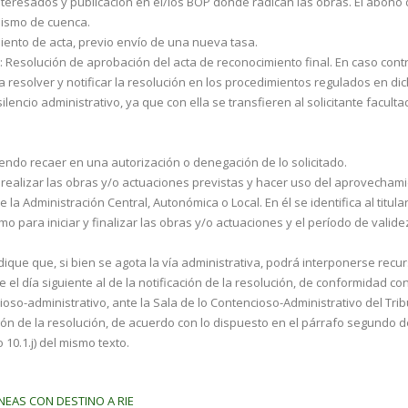
eresados y publicación en el/los BOP donde radican las obras. El abono de
anismo de cuenca.
iento de acta, previo envío de una nueva tasa.
n: Resolución de aprobación del acta de reconoci­miento final. En caso co
ra resolver y notificar la resolución en los proce­dimientos regulados en 
ncio administrativo, ya que con ella se trans­fieren al solicitante facultad
diendo recaer en una autorización o denegación de lo solicitado.
a realizar las obras y/o actuaciones previstas y hacer uso del aprovecham
a Administración Central, Auto­nómica o Local. En él se identifica al titul
o para iniciar y finalizar las obras y/o actuaciones y el período de valid
dique que, si bien se agota la vía administrativa, podrá interponerse recu
 día siguiente al de la notificación de la resolución, de conformidad con 
ioso-admi­nistrativo, ante la Sala de lo Contencioso-Administrativo del Tri
ión de la resolución, de acuerdo con lo dis­puesto en el párrafo segundo del
 10.1.j) del mismo texto.
EAS CON DESTINO A RIE