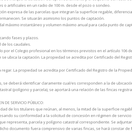
s o artificiales en un radio de 100 m. desde el pozo o sondeo.
ación expresa de las parcelas que integran la superficie regable, diferen
permanecen. Se situarán asimismo los puntos de captación.
caudal máximo instantáneo y volumen máximo anual para cada punto de capt
icando fases y plazos.
l de los caudales.
 por el Colegio profesional en los términos pre­vistos en el artículo 106 d
e ubica la captación. La propiedad se acre­dita por Certificado del Regis
regar. La propiedad se acredita por Certifi­cado del Registro de la Propie
 se deberá identificar claramente cual/es co­rresponden a la de ubicación
atastral (polígono y parcela), se aportará una relación de las fin­cas regist
N DE SERVICIO PÚBLICO:
midad de los titulares que reúnan, al menos, la mitad de la superficie rega
esando su conformidad a la solicitud de concesión en régimen de servicio
 que repre­senta, parcela y polígono catastral correspondiente. Se adjuntará
dicho documento fuera comprensivo de va­rias fincas, se hará constar de f