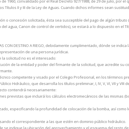
 de 1960, convalidado por el Real Decreto 927/1988, de 29 de julio, por e
 los Títulos II y III de la Ley de Aguas. Cuando dichos informes sean sustit
ión o concesión solicitada, ésta sea susceptible del pago de algún tribut
n del agua, Canon de control de vertidos), se estará a lo dispuesto en el Tí
 CON DESTINO A RIEGO, debida­mente cumplimentado, dónde se indica la
 representación de una persona jurídicai.
la solicitud no es el interesado:
itución de la entidad y poder del firmante de la solicitud, que acredite su 
irmante.
ico competente y visado por el Cole­gio Profesional, en los términos prev
ico Hidráulico, que desarrolla los títulos preliminar, I, IV, V, VI, VII y VI
royecto contendrá necesariamente:
iones previstas que incluirá los cálculos elec­tromecánicos de las mismas (
lzado, especificando la profundidad de co­locación de la bomba, así como 
sando el correspondiente a las que estén en dominio público hidráulico.
de se indique la ubicación del aprovecha­miento y el esquema del resto de 