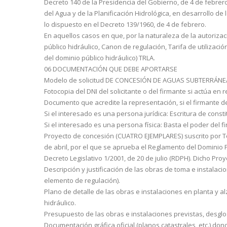
Decreto 140 de la Presidencia del Gobierno, de 4 de febrero
del Agua y de la Planificación Hidrológica, en desarrollo de
lo dispuesto en el Decreto 139/1960, de 4 de febrero.
En aquellos casos en que, por la naturaleza de la autorizac
público hidráulico, Canon de regulación, Tarifa de utilizació
del dominio público hidráulico) TRLA.
06 DOCUMENTACIÓN QUE DEBE APORTARSE
Modelo de solicitud DE CONCESIÓN DE AGUAS SUBTERRÁNEAS
Fotocopia del DNI del solicitante o del firmante si actúa en
Documento que acredite la representación, si el firmante de 
Si el interesado es una persona jurídica: Escritura de const
Si el interesado es una persona física: Basta el poder del f
Proyecto de concesión (CUATRO EJEMPLARES) suscrito por Técn
de abril, por el que se aprueba el Reglamento del Dominio Públ
Decreto Legislativo 1/2001, de 20 de julio (RDPH). Dicho P
Descripción y justificación de las obras de toma e instalac
elemento de re­gulación).
Plano de detalle de las obras e instalaciones en planta y a
hidráulico.
Presupuesto de las obras e instalaciones previstas, desglo
Documentación gráfica oficial (planos catastrales, etc.) don