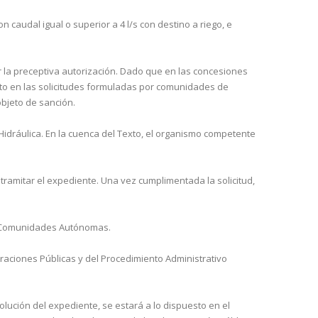
 caudal igual o superior a 4 l/s con destino a riego, e
r la preceptiva autorización. Dado que en las concesiones
epto en las solicitu­des formuladas por comunidades de
objeto de sanción.
Hidráulica. En la cuenca del Texto, el organismo competente
ramitar el expediente. Una vez cumplimentada la solicitud,
as Comunidades Autónomas.
straciones Públicas y del Procedimiento Administrativo
lución del expediente, se estará a lo dispuesto en el