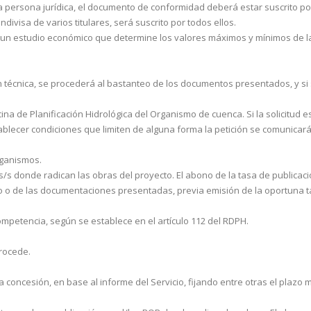
 persona jurídica, el documento de conformidad de­berá estar suscrito po
divisa de varios titulares, será suscrito por todos ellos.
r un estudio económico que determine los valores máxi­mos y mínimos de l
n técnica, se procederá al bastanteo de los documen­tos presentados, y s
cina de Planificación Hidrológica del Organismo de cuenca. Si la solicitud 
tablecer condiciones que limiten de alguna forma la petición se comunicará 
rganismos.
/s donde radican las obras del proyecto. El abono de la tasa de publicació
o o de las documentaciones presentadas, previa emi­sión de la oportuna tasa
mpetencia, según se establece en el artículo 112 del RDPH.
procede.
concesión, en base al informe del Servicio, fijando entre otras el plazo 