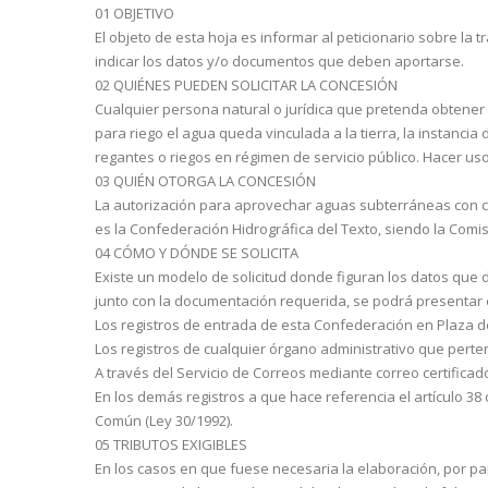
01 OBJETIVO
El objeto de esta hoja es informar al peticionario sobre la 
indicar los datos y/o documentos que deben aportarse.
02 QUIÉNES PUEDEN SOLICITAR LA CONCESIÓN
Cualquier persona natural o jurídica que pretenda obtener
para riego el agua queda vinculada a la tierra, la instancia
regantes o riegos en régimen de servicio público. Hacer us
03 QUIÉN OTORGA LA CONCESIÓN
La autorización para aprovechar aguas subterráneas con cau
es la Confederación Hidro­gráfica del Texto, siendo la Com
04 CÓMO Y DÓNDE SE SOLICITA
Existe un modelo de solicitud donde figuran los datos que 
junto con la documentación re­querida, se podrá presentar 
Los registros de entrada de esta Confederación en Plaza de
Los registros de cualquier órgano administrativo que pert
A través del Servicio de Correos mediante correo certificad
En los demás registros a que hace referencia el artículo 38
Común (Ley 30/1992).
05 TRIBUTOS EXIGIBLES
En los casos en que fuese necesaria la elaboración, por pa