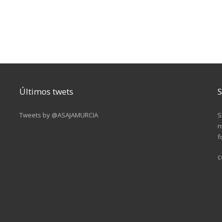
Últimos twets
S
Tweets by @ASAJAMURCIA
S
n
f
c