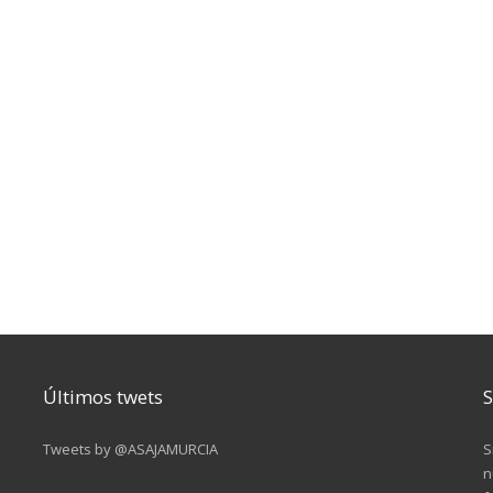
Últimos twets
S
Tweets by @ASAJAMURCIA
S
n