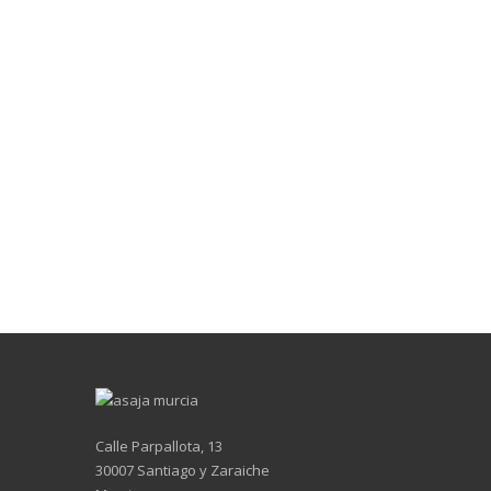
Calle Parpallota, 13
30007 Santiago y Zaraiche