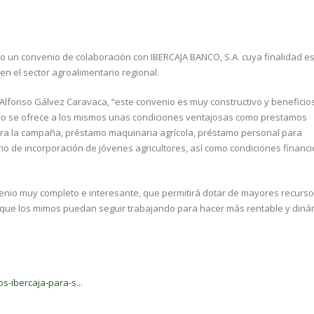
do un convenio de colaboración con IBERCAJA BANCO, S.A. cuya finalidad e
en el sector agroalimentario regional.
 Alfonso Gálvez Caravaca, “este convenio es muy constructivo y beneficio
smo se ofrece a los mismos unas condiciones ventajosas como prestamos
ara la campaña, préstamo maquinaria agrícola, préstamo personal para
io de incorporación de jóvenes agricultores, así como condiciones financ
enio muy completo e interesante, que permitirá dotar de mayores recurs
 que los mimos puedan seguir trabajando para hacer más rentable y dinám
-ibercaja-para-s...