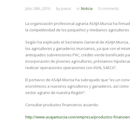
Julio 28th, 2016
by
pseva
in
Noticia
0 comments
La organización profesional agraria ASAJA Murcia ha firma
la competitividad de los pequeños y medianos agricultores 
Según ha explicado el Secretario General de ASAJA Murcia,
los agricultores y ganaderos murcianos, ya que con el mi
anticipados subvenciones PAC, crédito verde bonificado p
incorporación de jóvenes agricultores, préstamos hipotecar
realizar operaciones operaciones con AVAL SAECA”.
El portavoz de ASAJA Murcia ha subrayado que “es un conv
económicos a nuestros agricultores y ganaderos, así como
sector agrario de nuestra Región”.
Consultar productos financieros acuerdo:
http://www.asajamurcia.com/empresa/productos-financieros