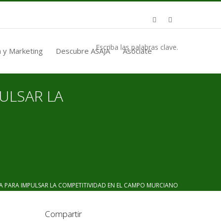
Escriba las palabras clave.
 y Marketing
Descubre ASAJA
Asóciate
ULSAR LA
A PARA IMPULSAR LA COMPETITIVIDAD EN EL CAMPO MURCIANO
Compartir