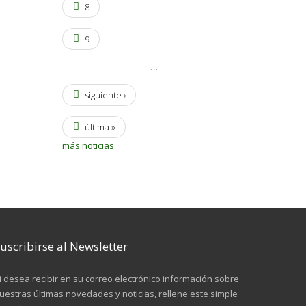
8
9
…
siguiente ›
última »
más noticias
uscribirse al Newsletter
i desea recibir en su correo electrónico información sobre
uestras últimas novedades y noticias, rellene este simple