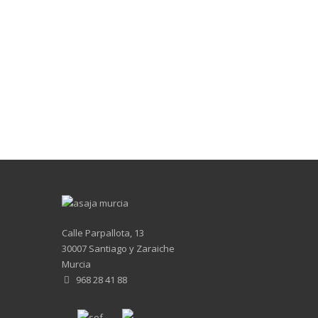
Calle Parpallota, 13
30007 Santiago y Zaraiche
Murcia
968 28 41 88