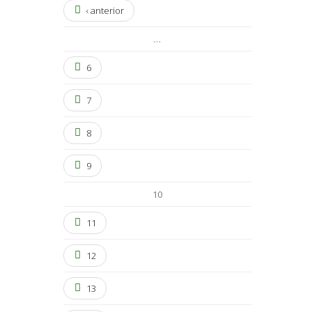
‹ anterior
…
6
7
8
9
10
11
12
13