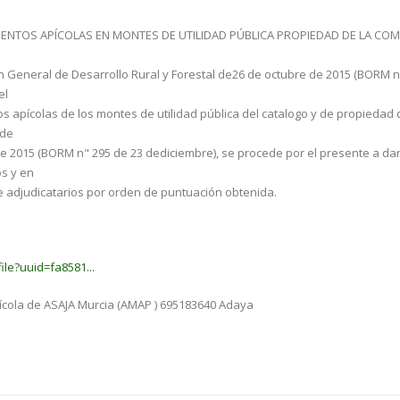
ENTOS APÍCOLAS EN MONTES DE UTILIDAD PÚBLICA PROPIEDAD DE LA CO
ón General de Desarrollo Rural y Forestal de26 de octubre de 2015 (BORM n
el
 apícolas de los montes de utilidad pública del catalogo y de propiedad 
 de
e 2015 (BORM n" 295 de 23 dediciembre), se procede por el presente a da
os y en
de adjudicatarios por orden de puntuación obtenida.
ile?uuid=fa8581...
pícola de ASAJA Murcia (AMAP ) 695183640 Adaya