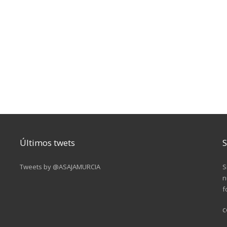
Últimos twets
S
Tweets by @ASAJAMURCIA
S
n
f
c