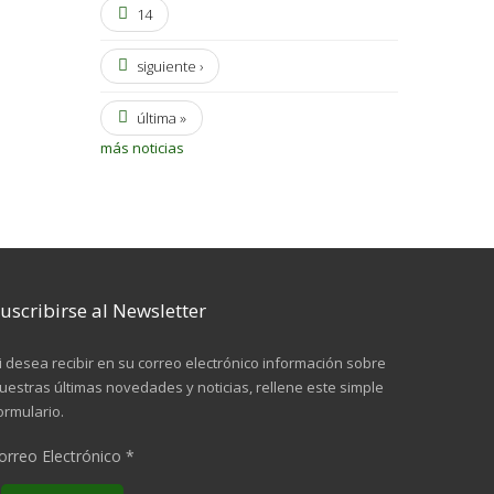
14
siguiente ›
última »
más noticias
uscribirse al Newsletter
i desea recibir en su correo electrónico información sobre
uestras últimas novedades y noticias, rellene este simple
ormulario.
orreo Electrónico
*