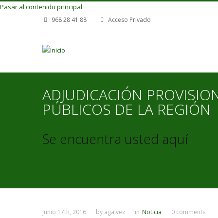
Pasar al contenido principal
968 28 41 88
Acceso Privado
ADJUDICACIÓN PROVISIO
PÚBLICOS DE LA REGIÓN
Se encuentra usted aquí
Junio 17th, 2016
by
agalvez
in
Noticia
0 comments