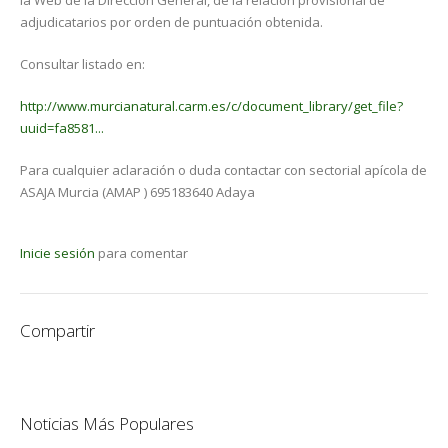
la Web de la Dirección General, de la relación provisional de
adjudicatarios por orden de puntuación obtenida.
Consultar listado en:
http://www.murcianatural.carm.es/c/document_library/get_file?
uuid=fa8581...
Para cualquier aclaración o duda contactar con sectorial apícola de
ASAJA Murcia (AMAP ) 695183640 Adaya
Inicie sesión
para comentar
Compartir
Noticias Más Populares