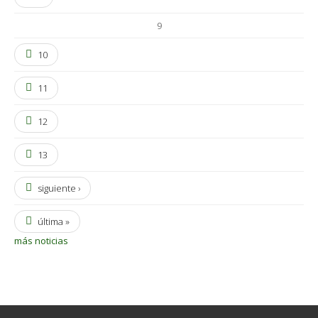
9
10
11
12
13
siguiente ›
última »
más noticias