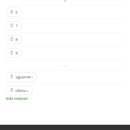
5
6
7
8
9
…
siguiente ›
última »
más noticias