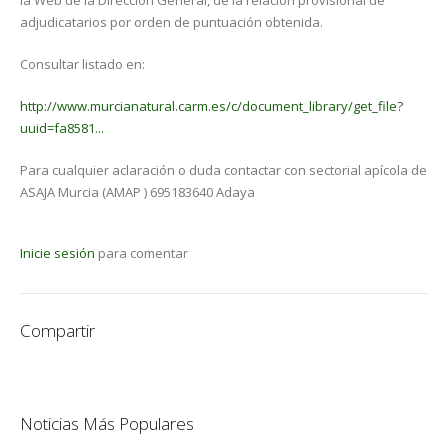
la Web de la Dirección General, de la relación provisional de
adjudicatarios por orden de puntuación obtenida.
Consultar listado en:
http://www.murcianatural.carm.es/c/document_library/get_file?
uuid=fa8581...
Para cualquier aclaración o duda contactar con sectorial apícola de
ASAJA Murcia (AMAP ) 695183640 Adaya
Inicie sesión
para comentar
Compartir
Noticias Más Populares