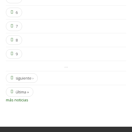
6
7
8
9
…
siguiente ›
última »
más noticias