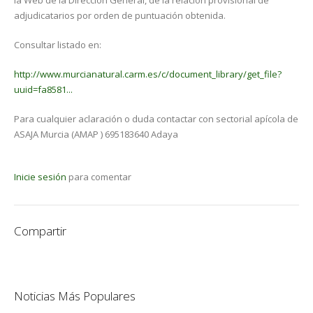
la Web de la Dirección General, de la relación provisional de
adjudicatarios por orden de puntuación obtenida.
Consultar listado en:
http://www.murcianatural.carm.es/c/document_library/get_file?
uuid=fa8581...
Para cualquier aclaración o duda contactar con sectorial apícola de
ASAJA Murcia (AMAP ) 695183640 Adaya
Inicie sesión
para comentar
Compartir
Noticias Más Populares