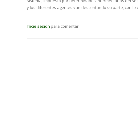
sistema, impuesto por determinados intermediarios del sector
y los diferentes agentes van descontando su parte, con lo 
Inicie sesión
para comentar