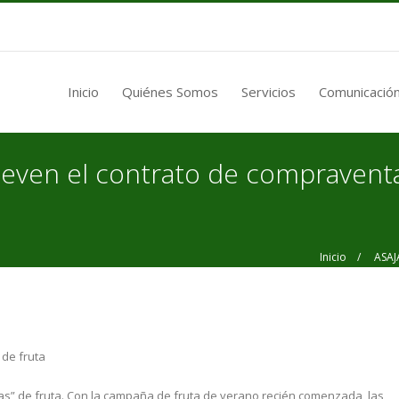
Inicio
Quiénes Somos
Servicios
Comunicación
ven el contrato de compraventa
Inicio
/ ASAJA, 
de fruta
tas” de fruta. Con la campaña de fruta de verano recién comenzada, las