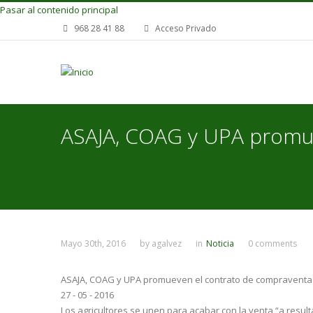
Pasar al contenido principal
968 28 41 88
Acceso Privado
ASAJA, COAG y UPA promue
Mayo 30th, 2016
by
agalvez
in
Noticia
0 comments
ASAJA, COAG y UPA promueven el contrato de compraventa 
27 - 05 - 2016
Los agricultores se unen para acabar con la venta “a resul