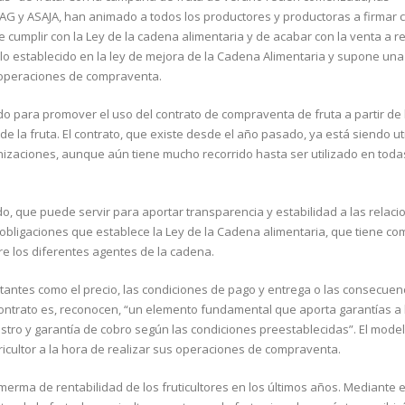
OAG y ASAJA, han animado a todos los productores y productoras a firmar 
cumplir con la Ley de la cadena alimentaria y de acabar con la venta a re
o establecido en la ley de mejora de la Cadena Alimentaria y supone una
us operaciones de compraventa.
o para promover el uso del contrato de compraventa de fruta a partir de 
e la fruta. El contrato, que existe desde el año pasado, ya está siendo ut
izaciones, aunque aún tiene mucho recorrido hasta ser utilizado en toda
do, que puede servir para aportar transparencia y estabilidad a las relaci
obligaciones que establece la Ley de la Cadena alimentaria, que tiene co
ntre los diferentes agentes de la cadena.
tantes como el precio, las condiciones de pago y entrega o las consecuen
contrato es, reconocen, “un elemento fundamental que aporta garantías a 
stro y garantía de cobro según las condiciones preestablecidas”. El mode
icultor a la hora de realizar sus operaciones de compraventa.
merma de rentabilidad de los fruticultores en los últimos años. Mediante 