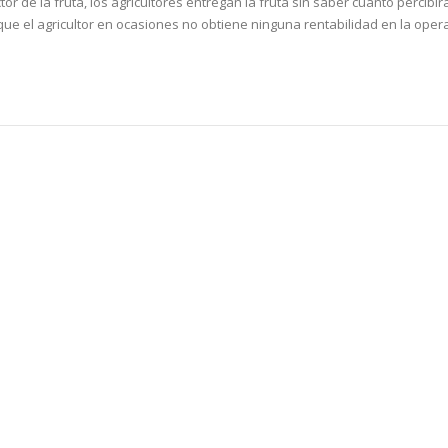
 de la fruta, los agricultores entregan la fruta sin saber cuánto percibir
que el agricultor en ocasiones no obtiene ninguna rentabilidad en la oper