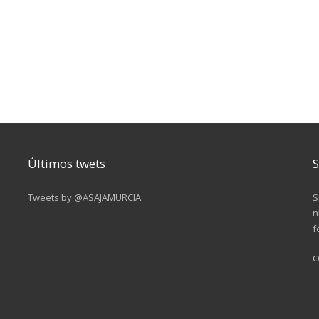
Últimos twets
S
Tweets by @ASAJAMURCIA
S
n
f
c