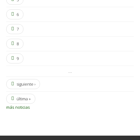
6
7
8
9
…
siguiente ›
última »
más noticias