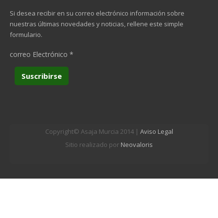
Si desea recibir en su correo electrónico información sobre
nuestras últimas novedades y noticias, rellene este simple
formulario.
correo Electrónico
*
Copyright© Asaja Murcia 2014 |
Aviso Legal
Sitio realizado por
Neovaloris