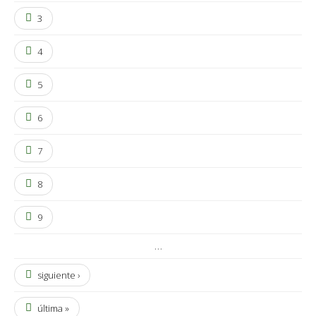
3
4
5
6
7
8
9
…
siguiente ›
última »