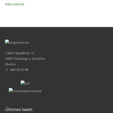
más noticias
Calle Parpallota, 13
30007 Santiago y Zaraiche
Murcia
968 28 41 88
Últimos twets