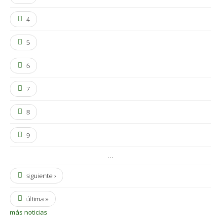
4
5
6
7
8
9
…
siguiente ›
última »
más noticias