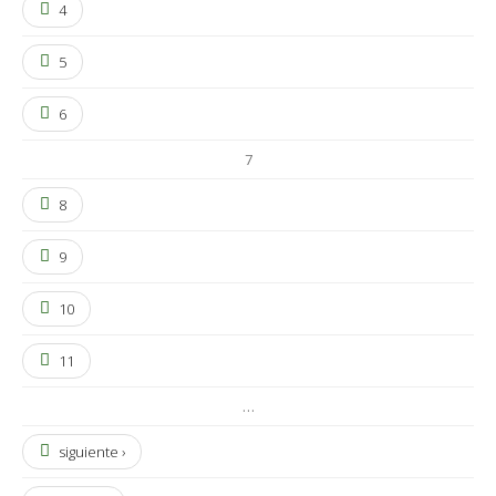
4
5
6
7
8
9
10
11
…
siguiente ›