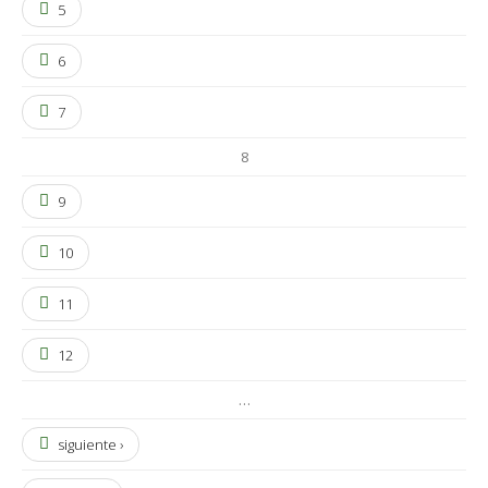
5
6
7
8
9
10
11
12
…
siguiente ›