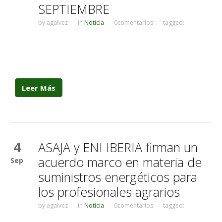
SEPTIEMBRE
by
agalvez
in
Noticia
0comentarios
tagged:
Leer Más
4
ASAJA y ENI IBERIA firman un
acuerdo marco en materia de
Sep
suministros energéticos para
los profesionales agrarios
by
agalvez
in
Noticia
0comentarios
tagged: