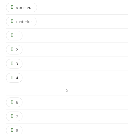
« primera
‹ anterior
1
2
3
4
5
6
7
8