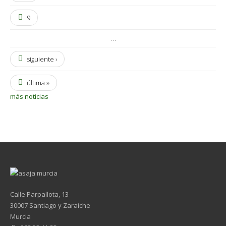
9
…
siguiente ›
última »
más noticias
Calle Parpallota, 13
30007 Santiago y Zaraiche
Murcia